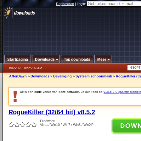
Registreren
|
Login:
Startpagina
Downloads
Top downloads
Meer
8/6/2026 10:25:02 AM
AfterDawn
>
Downloads
>
Beveiliging
>
Systeem schoonmaak
>
RogueKiller (32/
Dit is een oude versie van deze software. Je kunt ook de
v14.6.2.0 (laatste stabiele
RogueKiller (32/64 bit) v8.5.2
Freeware
DOW
Vista / Win10 / Win7 / Win8 / WinXP