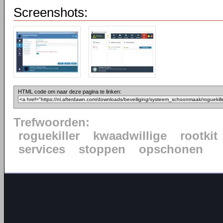
Screenshots:
HTML code om naar deze pagina te linken:
Trefwoorden:
roguekiller
kwaadwillige
rootkit
services
stoppen
opschonen