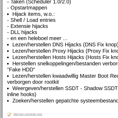
- Taken (Scheduler 1.0/2.0)
- Opstartmappen
Hijack items, w.o.:
- Shell / Load entries
- Extensie hijacks
- DLL hijacks
- en een heleboel meer ...
Lezen/herstellen DNS Hijacks (DNS Fix knop
Lezen/herstellen Proxy Hijacks (Proxy Fix kn
Lezen/herstellen Hosts Hijacks (Hosts Fix kn
Herstellen snelkoppelingen/bestanden verbo
"Fake HDD"
Lezen/herstellen kwaadwillig Master Boot Re
verborgen door rootkit
Weergeven/herstellen SSDT - Shadow SSDT 
inline hooks)
Zoeken/herstellen gepatchte systeembestande
Stel een correctie voor