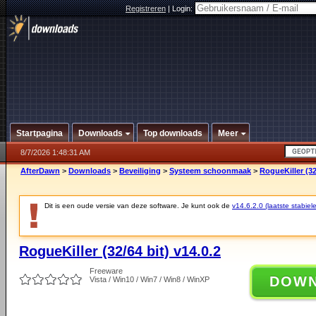
Registreren
|
Login:
Startpagina
Downloads
Top downloads
Meer
8/7/2026 1:48:31 AM
AfterDawn
>
Downloads
>
Beveiliging
>
Systeem schoonmaak
>
RogueKiller (32
Dit is een oude versie van deze software. Je kunt ook de
v14.6.2.0 (laatste stabiele
RogueKiller (32/64 bit) v14.0.2
Freeware
DOW
Vista / Win10 / Win7 / Win8 / WinXP