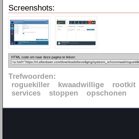
Screenshots:
HTML code om naar deze pagina te linken:
Trefwoorden:
roguekiller
kwaadwillige
rootkit
services
stoppen
opschonen