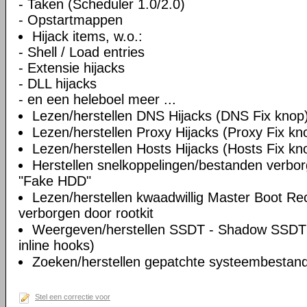
- Taken (Scheduler 1.0/2.0)
- Opstartmappen
Hijack items, w.o.:
- Shell / Load entries
- Extensie hijacks
- DLL hijacks
- en een heleboel meer ...
Lezen/herstellen DNS Hijacks (DNS Fix knop
Lezen/herstellen Proxy Hijacks (Proxy Fix kn
Lezen/herstellen Hosts Hijacks (Hosts Fix kn
Herstellen snelkoppelingen/bestanden verbo
"Fake HDD"
Lezen/herstellen kwaadwillig Master Boot Re
verborgen door rootkit
Weergeven/herstellen SSDT - Shadow SSDT 
inline hooks)
Zoeken/herstellen gepatchte systeembestande
Stel een correctie voor