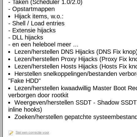
- Taken (Scheduler 1.0/2.0)
- Opstartmappen
Hijack items, w.o.:
- Shell / Load entries
- Extensie hijacks
- DLL hijacks
- en een heleboel meer ...
Lezen/herstellen DNS Hijacks (DNS Fix knop
Lezen/herstellen Proxy Hijacks (Proxy Fix kn
Lezen/herstellen Hosts Hijacks (Hosts Fix kn
Herstellen snelkoppelingen/bestanden verbo
"Fake HDD"
Lezen/herstellen kwaadwillig Master Boot Re
verborgen door rootkit
Weergeven/herstellen SSDT - Shadow SSDT 
inline hooks)
Zoeken/herstellen gepatchte systeembestande
Stel een correctie voor