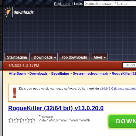
Registreren
|
Login:
Startpagina
Downloads
Top downloads
Meer
8/6/2026 8:11:31 PM
AfterDawn
>
Downloads
>
Beveiliging
>
Systeem schoonmaak
>
RogueKiller (32
Dit is een oude versie van deze software. Je kunt ook de
v14.6.2.0 (laatste stabiele
RogueKiller (32/64 bit) v13.0.20.0
Freeware
DOW
Vista / Win10 / Win7 / Win8 / WinXP