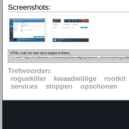
Screenshots:
HTML code om naar deze pagina te linken:
Trefwoorden:
roguekiller
kwaadwillige
rootkit
services
stoppen
opschonen