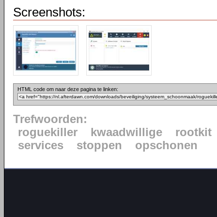
Screenshots:
HTML code om naar deze pagina te linken:
Trefwoorden:
roguekiller
kwaadwillige
rootkit
services
stoppen
opschonen