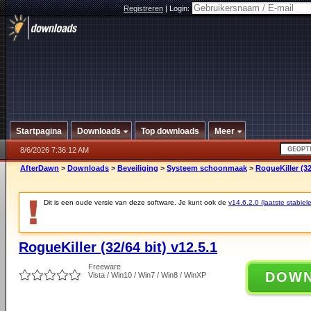
Registreren
|
Login:
Startpagina
Downloads
Top downloads
Meer
8/6/2026 7:36:12 AM
AfterDawn
>
Downloads
>
Beveiliging
>
Systeem schoonmaak
>
RogueKiller (32
Dit is een oude versie van deze software. Je kunt ook de
v14.6.2.0 (laatste stabiele
RogueKiller (32/64 bit) v12.5.1
Freeware
DOW
Vista / Win10 / Win7 / Win8 / WinXP