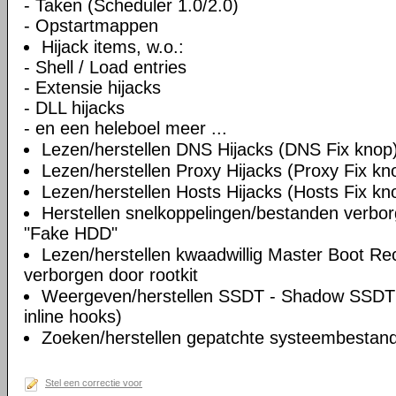
- Taken (Scheduler 1.0/2.0)
- Opstartmappen
Hijack items, w.o.:
- Shell / Load entries
- Extensie hijacks
- DLL hijacks
- en een heleboel meer ...
Lezen/herstellen DNS Hijacks (DNS Fix knop
Lezen/herstellen Proxy Hijacks (Proxy Fix kn
Lezen/herstellen Hosts Hijacks (Hosts Fix kn
Herstellen snelkoppelingen/bestanden verbo
"Fake HDD"
Lezen/herstellen kwaadwillig Master Boot Re
verborgen door rootkit
Weergeven/herstellen SSDT - Shadow SSDT 
inline hooks)
Zoeken/herstellen gepatchte systeembestande
Stel een correctie voor