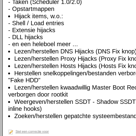
- Taken (Scheduler 1.0/2.0)
- Opstartmappen
Hijack items, w.o.:
- Shell / Load entries
- Extensie hijacks
- DLL hijacks
- en een heleboel meer ...
Lezen/herstellen DNS Hijacks (DNS Fix knop
Lezen/herstellen Proxy Hijacks (Proxy Fix kn
Lezen/herstellen Hosts Hijacks (Hosts Fix kn
Herstellen snelkoppelingen/bestanden verbo
"Fake HDD"
Lezen/herstellen kwaadwillig Master Boot Re
verborgen door rootkit
Weergeven/herstellen SSDT - Shadow SSDT 
inline hooks)
Zoeken/herstellen gepatchte systeembestande
Stel een correctie voor