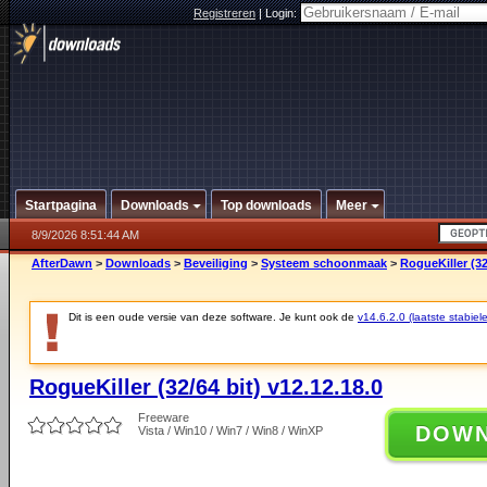
Registreren
|
Login:
Startpagina
Downloads
Top downloads
Meer
8/9/2026 8:51:44 AM
AfterDawn
>
Downloads
>
Beveiliging
>
Systeem schoonmaak
>
RogueKiller (32
Dit is een oude versie van deze software. Je kunt ook de
v14.6.2.0 (laatste stabiele
RogueKiller (32/64 bit) v12.12.18.0
Freeware
DOW
Vista / Win10 / Win7 / Win8 / WinXP