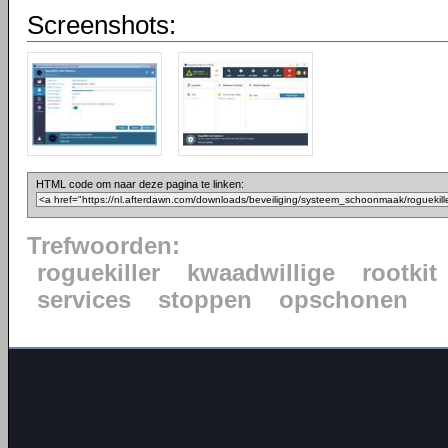
Screenshots:
HTML code om naar deze pagina te linken:
Trefwoorden:
roguekiller
kwaadwillige
rootkit
services
stoppen
opschonen