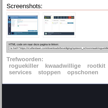
Screenshots:
HTML code om naar deze pagina te linken:
Trefwoorden:
roguekiller
kwaadwillige
rootkit
services
stoppen
opschonen