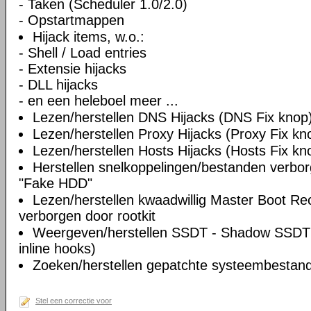
- Taken (Scheduler 1.0/2.0)
- Opstartmappen
Hijack items, w.o.:
- Shell / Load entries
- Extensie hijacks
- DLL hijacks
- en een heleboel meer ...
Lezen/herstellen DNS Hijacks (DNS Fix knop
Lezen/herstellen Proxy Hijacks (Proxy Fix kn
Lezen/herstellen Hosts Hijacks (Hosts Fix kn
Herstellen snelkoppelingen/bestanden verbo
"Fake HDD"
Lezen/herstellen kwaadwillig Master Boot Re
verborgen door rootkit
Weergeven/herstellen SSDT - Shadow SSDT 
inline hooks)
Zoeken/herstellen gepatchte systeembestande
Stel een correctie voor