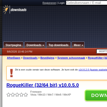
Registreren
|
Login:
Startpagina
Downloads
Top downloads
Meer
8/6/2026 10:46:14 PM
AfterDawn
>
Downloads
>
Beveiliging
>
Systeem schoonmaak
>
RogueKiller (32/
Dit is een oude versie van deze software. Je kunt ook de
v14.6.2.0 (laatste stabiele
RogueKiller (32/64 bit) v10.0.5.0
Freeware
DOW
Vista / Win10 / Win7 / Win8 / WinXP