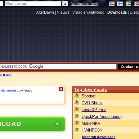
|
Wachtwoord kwijt
AfterDawn
|
Nieuws
|
Vraag en Antwoord
|
Downloads
|
Discu
6.0.696
Top downloads
X
iele versie)
downloaden.
Spotnet
DVD Shrink
coverXP Free
QuickPar (nederlands)
NLOAD
MakeMKV
HWiNFO64
Meer top downloads