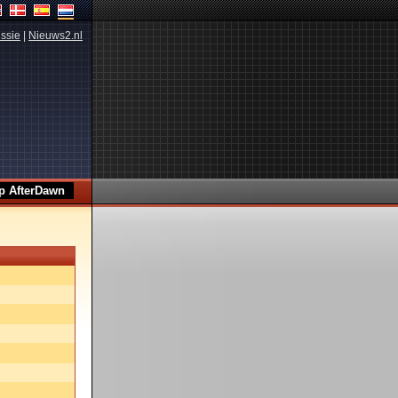
ssie
|
Nieuws2.nl