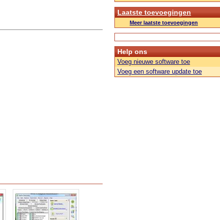
Laatste toevoegingen
Meer laatste toevoegingen
Help ons
Voeg nieuwe software toe
Voeg een software update toe