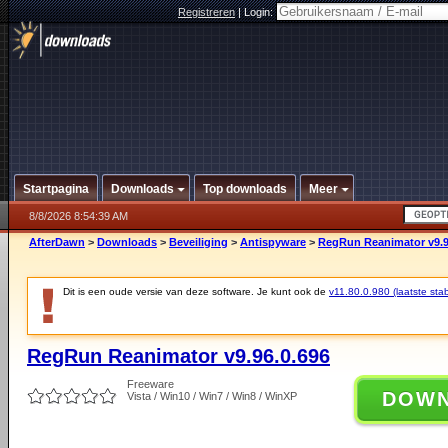
Registreren
|
Login:
Startpagina
Downloads
Top downloads
Meer
8/8/2026 8:54:39 AM
AfterDawn
>
Downloads
>
Beveiliging
>
Antispyware
>
RegRun Reanimator v9.9
Dit is een oude versie van deze software. Je kunt ook de
v11.80.0.980 (laatste stab
RegRun Reanimator v9.96.0.696
Freeware
DOW
Vista / Win10 / Win7 / Win8 / WinXP