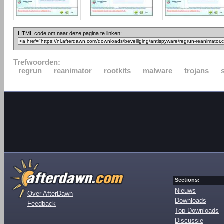
HTML code om naar deze pagina te linken:
Trefwoorden:
regrun
reanimator
rootkits
malware
trojans
Sections:
Nieuws
Over AfterDawn
Downloads
Feedback
Top Downloads
Discussie