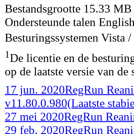
Bestandsgrootte
15.33 M
Ondersteunde talen
Englis
Besturingssystemen
Vista 
1
De licentie en de besturin
op de laatste versie van de 
17 jun. 2020
RegRun Reani
v11.80.0.980
(Laatste stabie
27 mei 2020
RegRun Reanim
29 feb. 2020
RegRun Reani