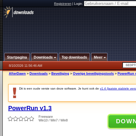
Registreren
|
Login:
Startpagina
Downloads
Top downloads
Meer
8/10/2026 11:56:46 AM
AfterDawn
>
Downloads
>
Beveiliging
>
Overige beveiligingstools
>
PowerRun v
Dit is een oude versie van deze software. Je kunt ook de
v1.4 (laatste stabiele vers
PowerRun v1.3
Freeware
DOW
Win10 / Win7 / Win8