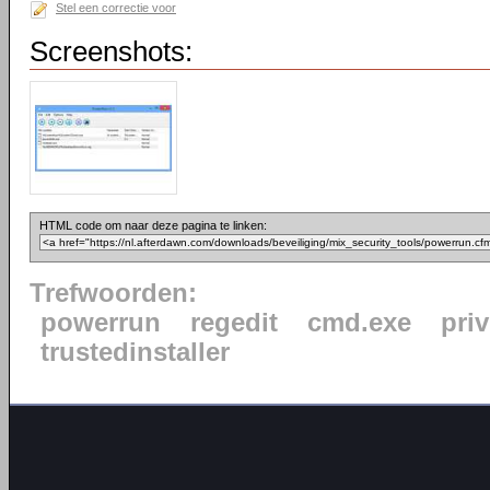
Stel een correctie voor
Screenshots:
HTML code om naar deze pagina te linken:
Trefwoorden:
powerrun
regedit
cmd.exe
priv
trustedinstaller