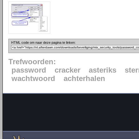
HTML code om naar deze pagina te linken:
Trefwoorden:
password
cracker
asteriks
ster
wachtwoord
achterhalen