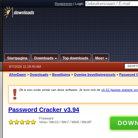
Registreren
|
Login:
Startpagina
Downloads
Top downloads
Meer
8/7/2026 11:18:40 AM
AfterDawn
>
Downloads
>
Beveiliging
>
Overige beveiligingstools
>
Password C
Dit is een oude versie van deze software. Je kunt ook de
v4.32 (laatste stabiele ver
Password Cracker v3.94
Freeware
DOW
Vista / Win10 / Win7 / Win8 / WinXP