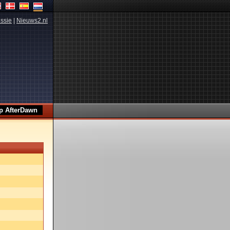
ssie
|
Nieuws2.nl