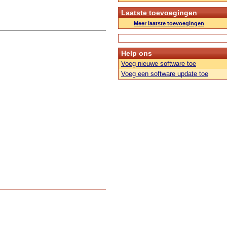
Laatste toevoegingen
Meer laatste toevoegingen
Help ons
Voeg nieuwe software toe
Voeg een software update toe