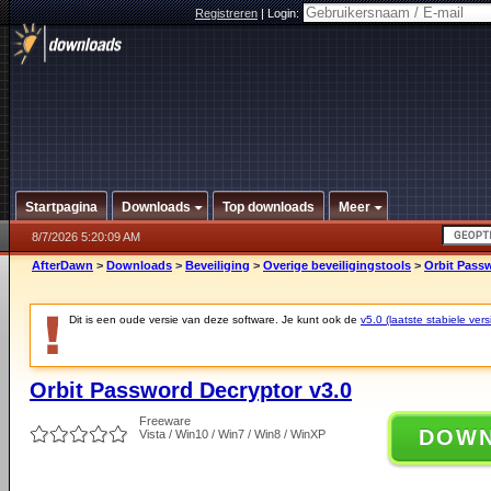
Registreren
|
Login:
Startpagina
Downloads
Top downloads
Meer
8/7/2026 5:20:09 AM
AfterDawn
>
Downloads
>
Beveiliging
>
Overige beveiligingstools
>
Orbit Pass
Dit is een oude versie van deze software. Je kunt ook de
v5.0 (laatste stabiele vers
Orbit Password Decryptor v3.0
Freeware
DOW
Vista / Win10 / Win7 / Win8 / WinXP