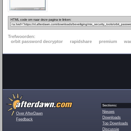
HTML code om naar deze pagina te linken:
Trefwoorden:
orbit password decryptor
rapidshare
premium
wa
Sections:
Nieuws
Over AfterDawn
Downloads
Feedback
Top Downloads
Discussie