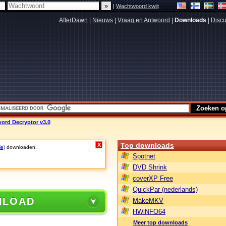
|
Wachtwoord kwijt
AfterDawn
|
Nieuws
|
Vraag en Antwoord
|
Downloads
|
Discu
word Decryptor v3.0
Top downloads
X
ie)
downloaden.
Spotnet
DVD Shrink
coverXP Free
QuickPar (nederlands)
NLOAD
MakeMKV
HWiNFO64
Meer top downloads