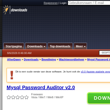
Registreren
|
Login:
Startpagina
Downloads
Top downloads
Meer
8/6/2026 8:46:00 AM
AfterDawn
>
Downloads
>
Beveiliging
>
Wachtwoordbeheer
>
Mysql Password A
Dit is een oude versie van deze software. Je kunt ook de
v3.0 (laatste stabiele vers
Mysql Password Auditor v2.0
Freeware
DOW
Vista / Win7 / Win8 / WinXP