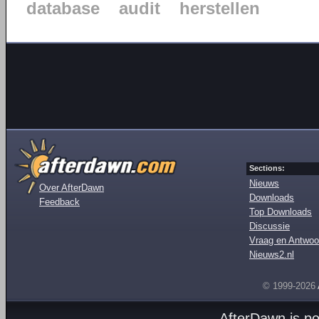
database
audit
herstellen
Sections:
Nieuws
Over AfterDawn
Downloads
Feedback
Top Downloads
Discussie
Vraag en Antwoo
Nieuws2.nl
© 1999-2026
AfterDawn is p