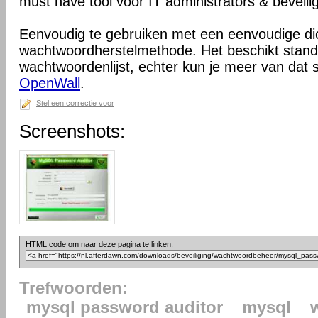
must have tool voor IT administrators & beveilig
Eenvoudig te gebruiken met een eenvoudige di
wachtwoordherstelmethode. Het beschikt stand
wachtwoordenlijst, echter kun je meer van dat s
OpenWall
.
Stel een correctie voor
Screenshots:
HTML code om naar deze pagina te linken:
Trefwoorden:
mysql password auditor
mysql