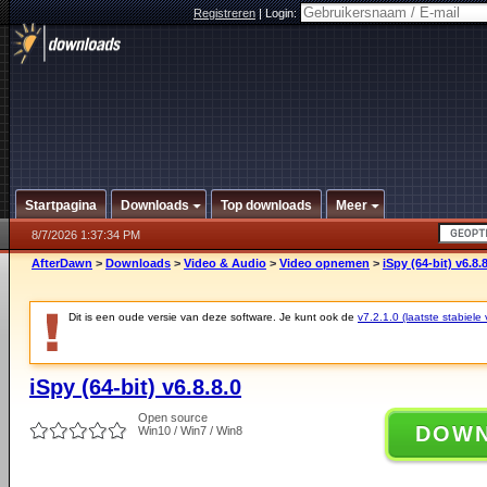
Registreren
|
Login:
Startpagina
Downloads
Top downloads
Meer
8/7/2026 1:37:34 PM
AfterDawn
>
Downloads
>
Video & Audio
>
Video opnemen
>
iSpy (64-bit) v6.8.
Dit is een oude versie van deze software. Je kunt ook de
v7.2.1.0 (laatste stabiele 
iSpy (64-bit) v6.8.8.0
Open source
DOW
Win10 / Win7 / Win8