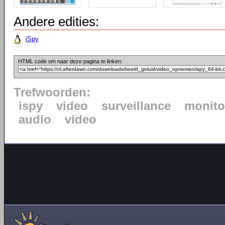
Andere edities:
iSpy
HTML code om naar deze pagina te linken:
Trefwoorden:
ispy
video
surveillance
monito
audio
video