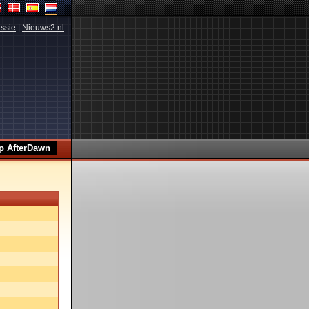
ssie
|
Nieuws2.nl