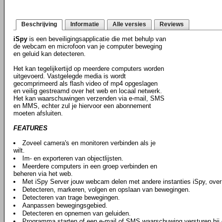
Beschrijving
Informatie
Alle versies
Reviews
iSpy
is een beveiligingsapplicatie die met behulp van
de webcam en microfoon van je computer beweging
en geluid kan detecteren.
Het kan tegelijkertijd op meerdere computers worden
uitgevoerd. Vastgelegde media is wordt
gecomprimeerd als flash video of mp4 opgeslagen
en veilig gestreamd over het web en locaal netwerk.
Het kan waarschuwingen verzenden via e-mail, SMS
en MMS, echter zul je hiervoor een abonnement
moeten afsluiten.
FEATURES
Zoveel camera's en monitoren verbinden als je
wilt.
Im- en exporteren van objectlijsten.
Meerdere computers in een groep verbinden en
beheren via het web.
Met iSpy Server jouw webcam delen met andere instanties iSpy, over
Detecteren, markeren, volgen en opslaan van bewegingen.
Detecteren van trage bewegingen.
Aanpassen bewegingsgebied.
Detecteren en opnemen van geluiden.
Programma starten of een e-mail of SMS waarschuwing versturen bij d