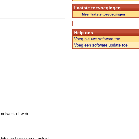
Laatste toevoegingen
Meer laatste toevoegingen
Help ons
Voeg nieuwe software toe
Voeg een software update toe
 netwerk of web.
etectie beweging of geluid.