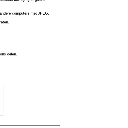
.
t andere computers met JPEG,
raten.
ons delen.