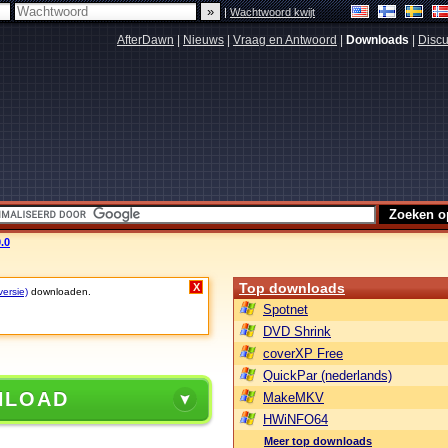
|
Wachtwoord kwijt
AfterDawn
|
Nieuws
|
Vraag en Antwoord
|
Downloads
|
Discu
0.0
Top downloads
X
versie)
downloaden.
Spotnet
DVD Shrink
coverXP Free
QuickPar (nederlands)
NLOAD
MakeMKV
HWiNFO64
Meer top downloads