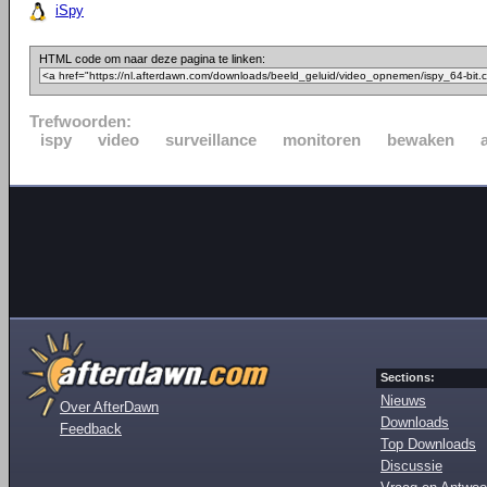
iSpy
HTML code om naar deze pagina te linken:
Trefwoorden:
ispy
video
surveillance
monitoren
bewaken
Sections:
Nieuws
Over AfterDawn
Downloads
Feedback
Top Downloads
Discussie