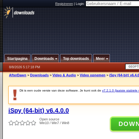
Registreren
|
Login:
Startpagina
Downloads
Top downloads
Meer
8/8/2026 5:17:18 PM
AfterDawn
>
Downloads
>
Video & Audio
>
Video opnemen
>
iSpy (64-bit) v6.4.
Dit is een oude versie van deze software. Je kunt ook de
v7.2.1.0 (laatste stabiele 
iSpy (64-bit) v6.4.0.0
Open source
DOW
Win10 / Win7 / Win8