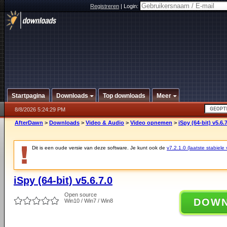
Registreren
|
Login:
Startpagina
Downloads
Top downloads
Meer
8/8/2026 5:24:29 PM
AfterDawn
>
Downloads
>
Video & Audio
>
Video opnemen
>
iSpy (64-bit) v5.6.
Dit is een oude versie van deze software. Je kunt ook de
v7.2.1.0 (laatste stabiele 
iSpy (64-bit) v5.6.7.0
Open source
DOW
Win10 / Win7 / Win8