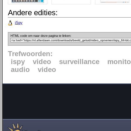
Andere edities:
iSpy
HTML code om naar deze pagina te linken:
Trefwoorden:
ispy
video
surveillance
monito
audio
video