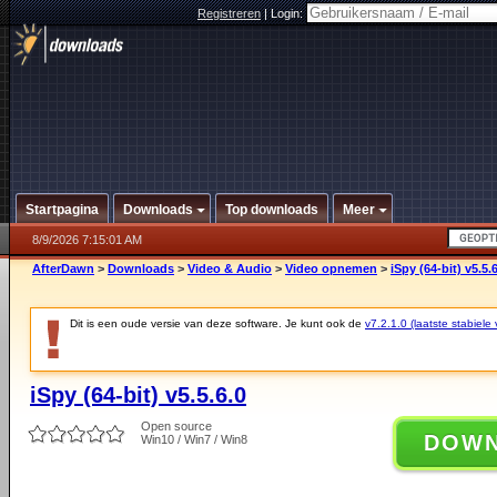
Registreren
|
Login:
Startpagina
Downloads
Top downloads
Meer
8/9/2026 7:15:01 AM
AfterDawn
>
Downloads
>
Video & Audio
>
Video opnemen
>
iSpy (64-bit) v5.5.
Dit is een oude versie van deze software. Je kunt ook de
v7.2.1.0 (laatste stabiele 
iSpy (64-bit) v5.5.6.0
Open source
DOW
Win10 / Win7 / Win8