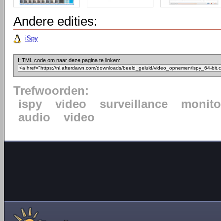
Andere edities:
iSpy
HTML code om naar deze pagina te linken:
Trefwoorden:
ispy
video
surveillance
monito
audio
video