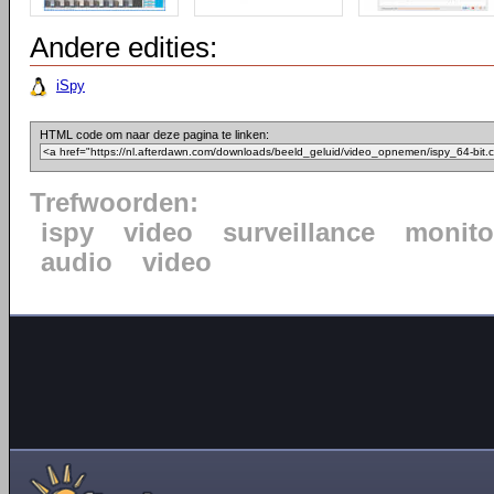
Andere edities:
iSpy
HTML code om naar deze pagina te linken:
Trefwoorden:
ispy
video
surveillance
monito
audio
video