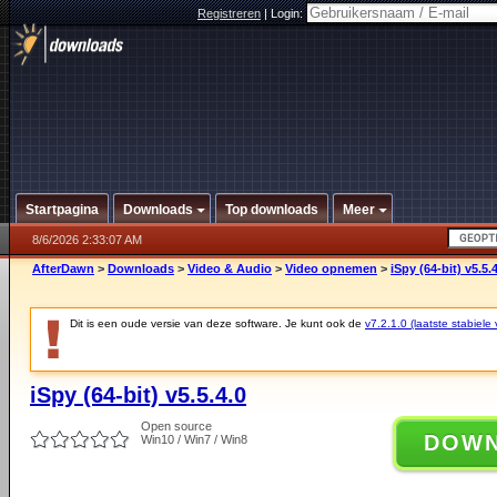
Registreren
|
Login:
Startpagina
Downloads
Top downloads
Meer
8/6/2026 2:33:07 AM
AfterDawn
>
Downloads
>
Video & Audio
>
Video opnemen
>
iSpy (64-bit) v5.5.
Dit is een oude versie van deze software. Je kunt ook de
v7.2.1.0 (laatste stabiele 
iSpy (64-bit) v5.5.4.0
Open source
DOW
Win10 / Win7 / Win8