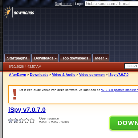
Registreren
|
Login:
Startpagina
Downloads
Top downloads
Meer
8/10/2026 4:43:57 AM
AfterDawn
>
Downloads
>
Video & Audio
>
Video opnemen
>
iSpy v7.0.7.0
Dit is een oude versie van deze software. Je kunt ook de
v7.2.1.0 (laatste stabiele 
iSpy v7.0.7.0
Open source
DOW
Win10 / Win7 / Win8