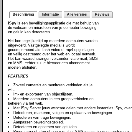
Beschrijving
Informatie
Alle versies
Reviews
iSpy
is een beveiligingsapplicatie die met behulp van
de webcam en microfoon van je computer beweging
en geluid kan detecteren.
Het kan tegelijkertijd op meerdere computers worden
uitgevoerd. Vastgelegde media is wordt
gecomprimeerd als flash video of mp4 opgeslagen
en veilig gestreamd over het web en locaal netwerk.
Het kan waarschuwingen verzenden via e-mail, SMS
en MMS, echter zul je hiervoor een abonnement
moeten afsluiten.
FEATURES
Zoveel camera's en monitoren verbinden als je
wilt.
Im- en exporteren van objectlijsten.
Meerdere computers in een groep verbinden en
beheren via het web.
Met iSpy Server jouw webcam delen met andere instanties iSpy, over
Detecteren, markeren, volgen en opslaan van bewegingen.
Detecteren van trage bewegingen.
Aanpassen bewegingsgebied.
Detecteren en opnemen van geluiden.
Programma starten of een e-mail of SMS waarschuwing versturen bij d