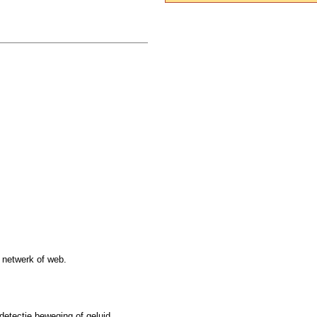
 netwerk of web.
etectie beweging of geluid.