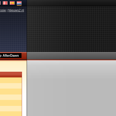
ssie
|
Nieuws2.nl