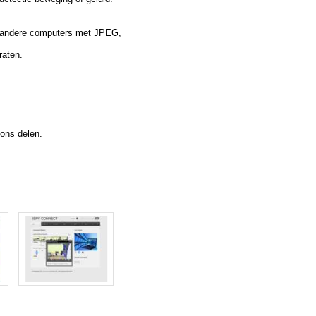
.
t andere computers met JPEG,
raten.
ons delen.