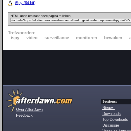
iSpy (64-bit)
HTML code om naar deze pagina te linken:
Trefwoorden:
ispy
video
surveillance
monitoren
bewaken
Sections:
Nieuws
Over AfterDawn
Downloads
Feedback
Top Downloads
Discussie