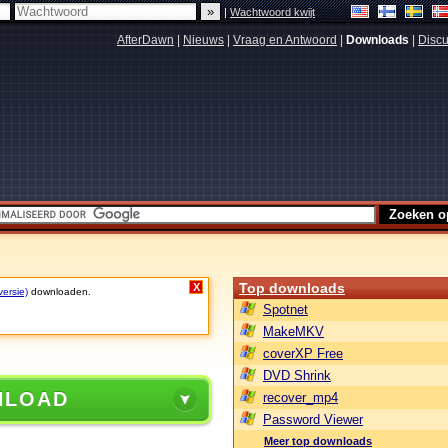
|
Wachtwoord kwijt
AfterDawn
|
Nieuws
|
Vraag en Antwoord
|
Downloads
|
Discu
Top downloads
X
versie)
downloaden.
Spotnet
MakeMKV
coverXP Free
DVD Shrink
NLOAD
recover_mp4
Password Viewer
Meer top downloads