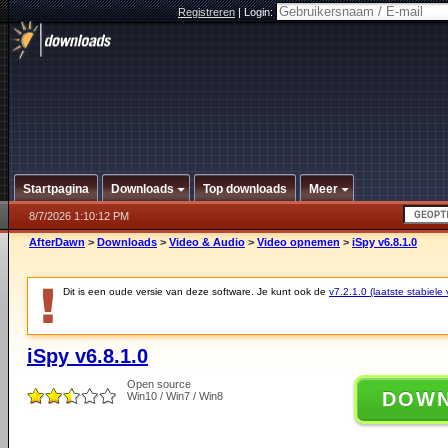
Registreren
|
Login:
Startpagina
Downloads
Top downloads
Meer
8/7/2026 1:10:12 PM
AfterDawn
>
Downloads
>
Video & Audio
>
Video opnemen
>
iSpy v6.8.1.0
Dit is een oude versie van deze software. Je kunt ook de
v7.2.1.0 (laatste stabiele 
iSpy v6.8.1.0
Open source
DOW
Win10 / Win7 / Win8