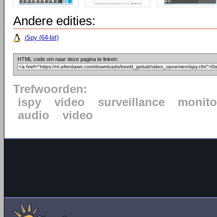
Andere edities:
iSpy (64-bit)
HTML code om naar deze pagina te linken:
Trefwoorden:
ispy
video
surveillance
monito
audio
video