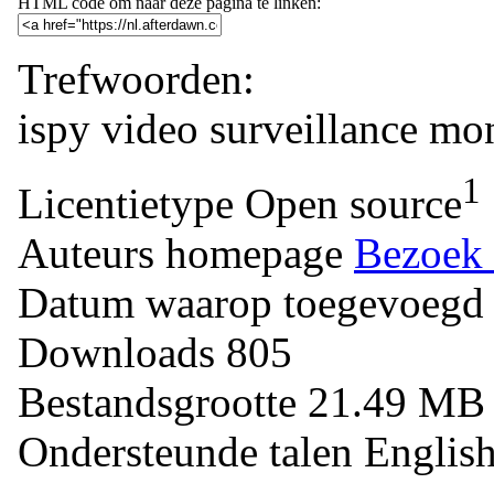
HTML code om naar deze pagina te linken:
Trefwoorden:
ispy
video
surveillance
mon
1
Licentietype
Open source
Auteurs homepage
Bezoek 
Datum waarop toegevoegd
Downloads
805
Bestandsgrootte
21.49 M
Ondersteunde talen
Englis