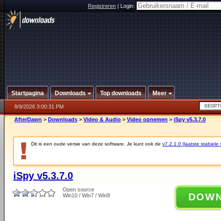
Registreren
|
Login:
Startpagina
Downloads
Top downloads
Meer
8/9/2026 3:00:31 PM
AfterDawn
>
Downloads
>
Video & Audio
>
Video opnemen
>
iSpy v5.3.7.0
Dit is een oude versie van deze software. Je kunt ook de
v7.2.1.0 (laatste stabiele 
iSpy v5.3.7.0
Open source
DOW
Win10 / Win7 / Win8