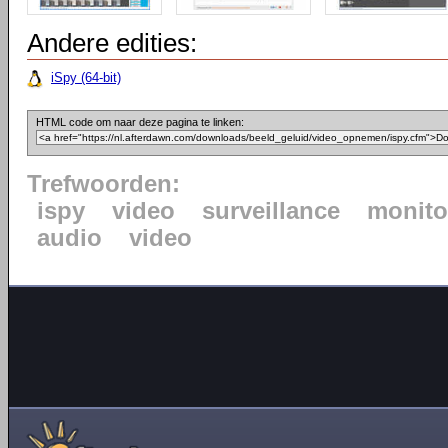
Andere edities:
iSpy (64-bit)
HTML code om naar deze pagina te linken:
Trefwoorden:
ispy
video
surveillance
monito
audio
video