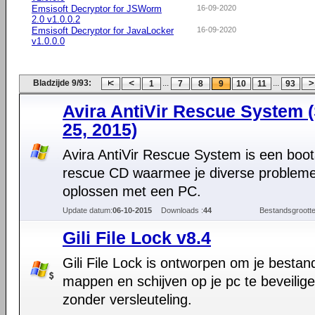
Emsisoft Decryptor for JSWorm
16-09-2020
2.0 v1.0.0.2
Emsisoft Decryptor for JavaLocker
16-09-2020
v1.0.0.0
Bladzijde 9/93:
...
...
1
7
8
9
10
11
93
Avira AntiVir Rescue System 
25, 2015)
Avira AntiVir Rescue System is een boot
rescue CD waarmee je diverse probleme
oplossen met een PC.
Update datum:
06-10-2015
Downloads :
44
Bestandsgrootte
Gili File Lock v8.4
Gili File Lock is ontworpen om je bestan
mappen en schijven op je pc te beveilige
zonder versleuteling.