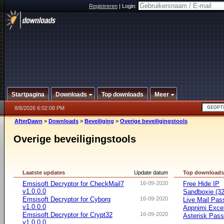
Registreren
|
Login:
Startpagina
Downloads
Top downloads
Meer
8/8/2026 6:02:08 PM
AfterDawn
>
Downloads
>
Beveiliging
>
Overige beveiligingstools
Overige beveiligingstools
Laatste updates
Update datum
Top download
Emsisoft Decryptor for CheckMail7
16-09-2020
Free Hide IP
v1.0.0.0
Sandboxie (32-
Emsisoft Decryptor for Cyborg
16-09-2020
Live Mail Pas
v1.0.0.0
Appnimi Exce
Emsisoft Decryptor for Crypt32
16-09-2020
Asterisk Pas
v1.0.0.0