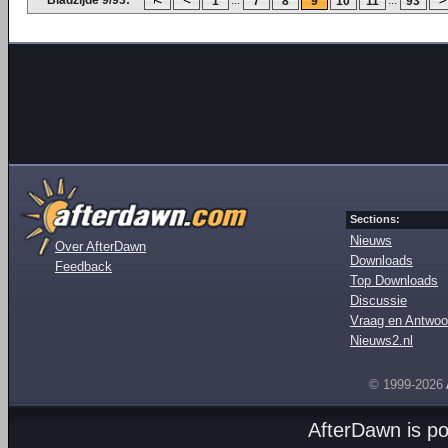
Bladzijde 9/93:
...
...
1
7
8
9
10
11
93
Sections:
Nieuws
Over AfterDawn
Downloads
Feedback
Top Downloads
Discussie
Vraag en Antwoo
Nieuws2.nl
© 1999-2026
AfterDawn is p