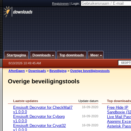
Registreren
|
Login:
Startpagina
Downloads
Top downloads
Meer
8/10/2026 10:49:45 AM
AfterDawn
>
Downloads
>
Beveiliging
>
Overige beveiligingstools
Overige beveiligingstools
Laatste updates
Update datum
Top download
Emsisoft Decryptor for CheckMail7
16-09-2020
Free Hide IP
v1.0.0.0
Sandboxie (32-
Emsisoft Decryptor for Cyborg
16-09-2020
Live Mail Pas
v1.0.0.0
Appnimi Exce
Emsisoft Decryptor for Crypt32
16-09-2020
Asterisk Pas
v1.0.0.0