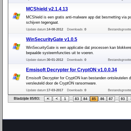
MCShield v2.1.4.13
MCShield is een gratis anti-malware app dat besmetting via po
schijven tegengaat.
Update datum:
14-08-2012
Downloads :
0
Bestandsgrootte
WinSecurityGate v1.0.5
WinSecurityGate is een applicatie dat processen kan blokker
bepaalde systeemfuncties uit te voeren.
Update datum:
30-01-2012
Downloads :
0
Bestandsgrootte
Emsisoft Decrypter for CryptON v1.0.0.34
Emsisoft Decrypter for CryptON kan bestanden ontsleutelen di
versleuteld door de CryptON ransomware.
Update datum:
17-03-2017
Downloads :
0
Bestandsgrootte
Bladzijde 85/93:
...
...
1
83
84
85
86
87
93