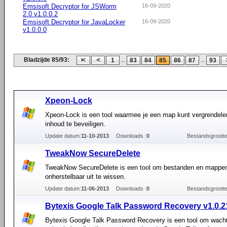
Emsisoft Decryptor for JSWorm
16-09-2020
2.0 v1.0.0.2
Emsisoft Decryptor for JavaLocker
16-09-2020
v1.0.0.0
Bladzijde 85/93:
...
...
1
83
84
85
86
87
93
Xpeon-Lock
Xpeon-Lock is een tool waarmee je een map kunt vergrendel
inhoud te beveiligen.
Update datum:
11-10-2013
Downloads :
0
Bestandsgrootte
TweakNow SecureDelete
TweakNow SecureDelete is een tool om bestanden en mappe
onherstelbaar uit te wissen.
Update datum:
11-06-2013
Downloads :
0
Bestandsgrootte
Bytexis Google Talk Password Recovery v1.0.2
Bytexis Google Talk Password Recovery is een tool om wach