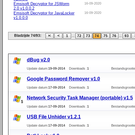
Emsisoft Decryptor for JSWorm
16-09-2020
2.0 v1.0.0.2
Emsisoft Decryptor for JavaLocker
16-09-2020
v1.0.0.0
Bladzijde 74/93:
...
...
1
72
73
74
75
76
93
dBug v2.0
Update datum:
19-09-2014
Downloads :
1
Bestandsgrootte
Google Password Remover v1.0
Update datum:
17-09-2014
Downloads :
1
Bestandsgrootte
Network Security Task Manager (portable) v1.5
Update datum:
17-09-2014
Downloads :
1
Bestandsgrootte
USB File Unhider v1.2.1
Update datum:
17-09-2014
Downloads :
1
Bestandsgrootte