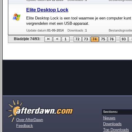
Elite Desktop Lock
Elite Desktop Lock is een tool waarmee je een computer kunt
vergrendelen met een USB-apparaat.
Update datum:
01-05-2014
Downloads :
1
Bestandsgrootte
Bladzijde 74/93:
...
...
1
72
73
74
75
76
93
Sections:
Nieuws
Over AfterDawn
Downloads
Feedback
Top Downloads