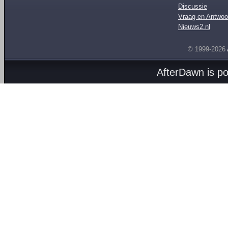
Discussie
Vraag en Antwoo
Nieuws2.nl
© 1999-2026
AfterDawn is p