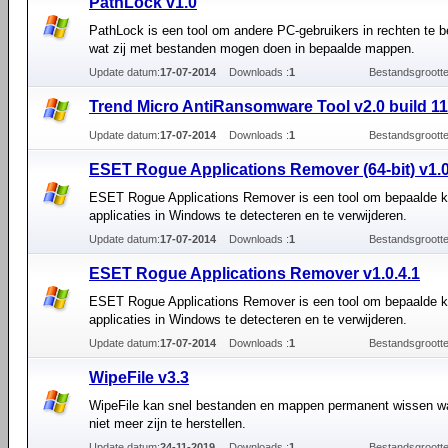
PathLock v1.0
PathLock is een tool om andere PC-gebruikers in rechten te 
wat zij met bestanden mogen doen in bepaalde mappen.
Update datum:
17-07-2014
Downloads :
1
Bestandsgrootte
Trend Micro AntiRansomware Tool v2.0 build 11
Update datum:
17-07-2014
Downloads :
1
Bestandsgrootte
ESET Rogue Applications Remover (64-bit) v1.0
ESET Rogue Applications Remover is een tool om bepaalde k
applicaties in Windows te detecteren en te verwijderen.
Update datum:
17-07-2014
Downloads :
1
Bestandsgrootte
ESET Rogue Applications Remover v1.0.4.1
ESET Rogue Applications Remover is een tool om bepaalde k
applicaties in Windows te detecteren en te verwijderen.
Update datum:
17-07-2014
Downloads :
1
Bestandsgrootte
WipeFile v3.3
WipeFile kan snel bestanden en mappen permanent wissen w
niet meer zijn te herstellen.
Update datum:
24-11-2019
Downloads :
1
Bestandsgrootte