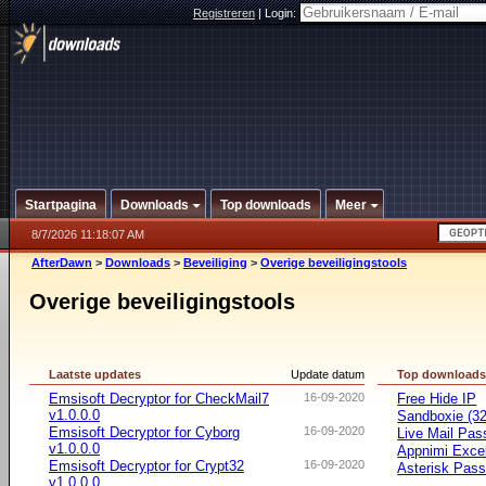
Registreren
|
Login:
Startpagina
Downloads
Top downloads
Meer
8/7/2026 11:18:07 AM
AfterDawn
>
Downloads
>
Beveiliging
>
Overige beveiligingstools
Overige beveiligingstools
Laatste updates
Update datum
Top download
Emsisoft Decryptor for CheckMail7
16-09-2020
Free Hide IP
v1.0.0.0
Sandboxie (32-
Emsisoft Decryptor for Cyborg
16-09-2020
Live Mail Pas
v1.0.0.0
Appnimi Exce
Emsisoft Decryptor for Crypt32
16-09-2020
Asterisk Pas
v1.0.0.0