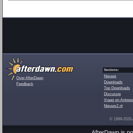
Sections:
Nieuws
Over AfterDawn
Downloads
Feedback
Top Downloads
Discussie
Vraag en Antwoo
Nieuws2.nl
© 1999-2026
AfterDawn is p