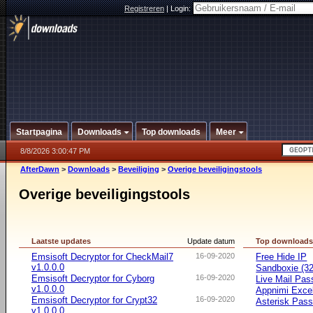
Registreren
|
Login:
Startpagina
Downloads
Top downloads
Meer
8/8/2026 3:00:47 PM
AfterDawn
>
Downloads
>
Beveiliging
>
Overige beveiligingstools
Overige beveiligingstools
Laatste updates
Update datum
Top download
Emsisoft Decryptor for CheckMail7
16-09-2020
Free Hide IP
v1.0.0.0
Sandboxie (32-
Emsisoft Decryptor for Cyborg
16-09-2020
Live Mail Pas
v1.0.0.0
Appnimi Exce
Emsisoft Decryptor for Crypt32
16-09-2020
Asterisk Pas
v1.0.0.0