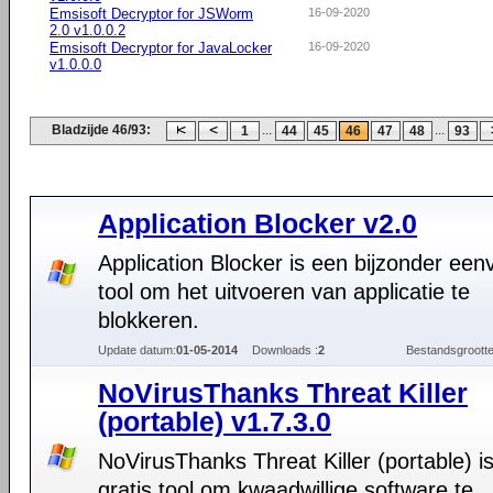
Emsisoft Decryptor for JSWorm
16-09-2020
2.0 v1.0.0.2
Emsisoft Decryptor for JavaLocker
16-09-2020
v1.0.0.0
Bladzijde 46/93:
...
...
1
44
45
46
47
48
93
Application Blocker v2.0
Application Blocker is een bijzonder een
tool om het uitvoeren van applicatie te
blokkeren.
Update datum:
01-05-2014
Downloads :
2
Bestandsgrootte
NoVirusThanks Threat Killer
(portable) v1.7.3.0
NoVirusThanks Threat Killer (portable) i
gratis tool om kwaadwillige software te