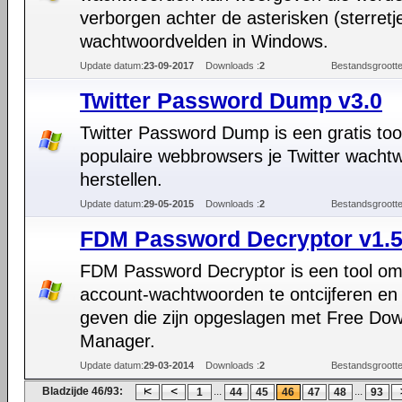
verborgen achter de asterisken (sterretje
wachtwoordvelden in Windows.
Update datum:
23-09-2017
Downloads :
2
Bestandsgrootte
Twitter Password Dump v3.0
Twitter Password Dump is een gratis too
populaire webbrowsers je Twitter wacht
herstellen.
Update datum:
29-05-2015
Downloads :
2
Bestandsgrootte
FDM Password Decryptor v1.
FDM Password Decryptor is een tool o
account-wachtwoorden te ontcijferen en
geven die zijn opgeslagen met Free Do
Manager.
Update datum:
29-03-2014
Downloads :
2
Bestandsgrootte
Bladzijde 46/93:
...
...
1
44
45
46
47
48
93