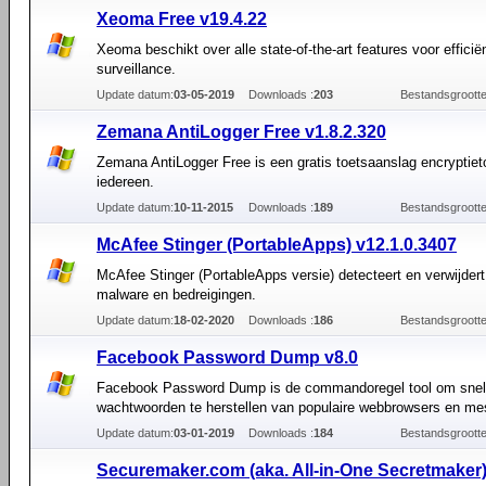
Xeoma Free v19.4.22
Xeoma beschikt over alle state-of-the-art features voor efficië
surveillance.
Update datum:
03-05-2019
Downloads :
203
Bestandsgrootte
Zemana AntiLogger Free v1.8.2.320
Zemana AntiLogger Free is een gratis toetsaanslag encryptiet
iedereen.
Update datum:
10-11-2015
Downloads :
189
Bestandsgrootte
McAfee Stinger (PortableApps) v12.1.0.3407
McAfee Stinger (PortableApps versie) detecteert en verwijdert
malware en bedreigingen.
Update datum:
18-02-2020
Downloads :
186
Bestandsgrootte
Facebook Password Dump v8.0
Facebook Password Dump is de commandoregel tool om snel
wachtwoorden te herstellen van populaire webbrowsers en me
Update datum:
03-01-2019
Downloads :
184
Bestandsgrootte
Securemaker.com (aka. All-in-One Secretmaker)