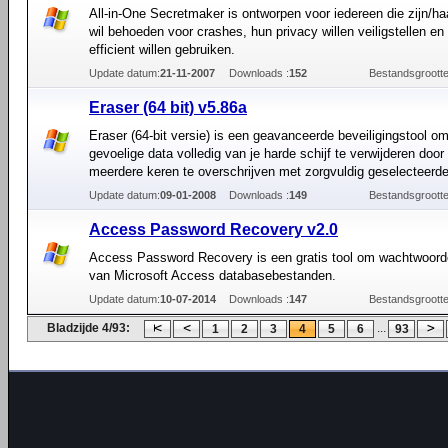
All-in-One Secretmaker is ontworpen voor iedereen die zijn/h
wil behoeden voor crashes, hun privacy willen veiligstellen en 
efficient willen gebruiken.
Update datum:
21-11-2007
Downloads :
152
Bestandsgrootte
Eraser (64 bit) v5.86a
Eraser (64-bit versie) is een geavanceerde beveiligingstool om
gevoelige data volledig van je harde schijf te verwijderen door
meerdere keren te overschrijven met zorgvuldig geselecteerde
Update datum:
09-01-2008
Downloads :
149
Bestandsgrootte
Access Password Recovery v2.0
Access Password Recovery is een gratis tool om wachtwoord
van Microsoft Access databasebestanden.
Update datum:
10-07-2014
Downloads :
147
Bestandsgrootte
Bladzijde 4/93:
...
1
2
3
4
5
6
93