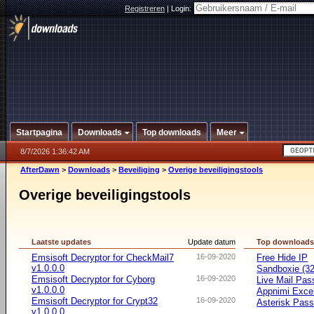
Registreren
|
Login:
Startpagina
Downloads
Top downloads
Meer
8/7/2026 1:36:42 AM
AfterDawn
>
Downloads
>
Beveiliging
>
Overige beveiligingstools
Overige beveiligingstools
Laatste updates
Update datum
Top download
Emsisoft Decryptor for CheckMail7
16-09-2020
Free Hide IP
v1.0.0.0
Sandboxie (32-
Emsisoft Decryptor for Cyborg
16-09-2020
Live Mail Pas
v1.0.0.0
Appnimi Exce
Emsisoft Decryptor for Crypt32
16-09-2020
Asterisk Pas
v1.0.0.0