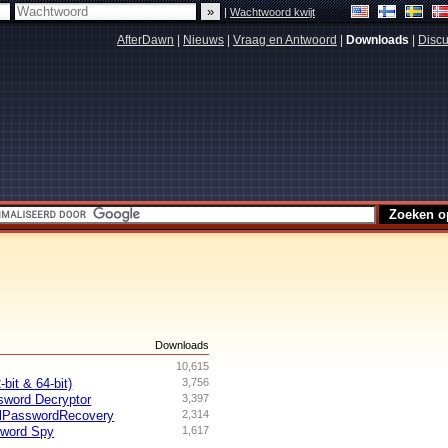
|
Wachtwoord kwijt
AfterDawn
|
Nieuws
|
Vraag en Antwoord
|
Downloads
|
Discu
s
Downloads
10,615
bit & 64-bit)
3,756
sword Decryptor
3,397
lPasswordRecovery
2,314
sword Spy
1,617