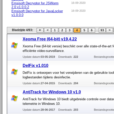
Emsisoft Decryptor for JSWorm
16-09-2020
2.0 v1.0.0.2
Emsisoft Decryptor for JavaLocker
16-09-2020
v1.0.0.0
Bladzijde 4/93:
...
1
2
3
4
5
6
93
Xeoma Free (64-bit) v19.4.22
Xeoma Free (64-bit versie) beschikt over alle state-of-the-art 
efficiënte video-surveillance.
Update datum:
03-05-2019
Downloads :
222
Bestandsgrootte
DelFix v1.010
DelFix is ontworpen voor het verwijderen van de gebruikte too
logbestanden tijdens desinfectie.
Update datum:
27-04-2015
Downloads :
204
Bestandsgrootte
AntiTrack for Windows 10 v1.0
AntiTrack for Windows 10 biedt uitgebreide controle over dat
telemetrie in Windows 10.
Update datum:
28-06-2017
Downloads :
203
Bestandsgrootte