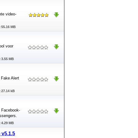
nte video-
:
55.16 MB
ool voor
:
3.55 MB
 Fake Alert
:
27.14 kB
 Facebook-
ssengers.
:
4.29 MB
 v5.1.5