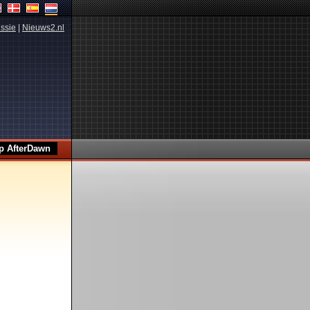
ssie
|
Nieuws2.nl