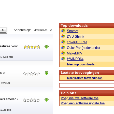
Top downloads
Sorteren op:
Spotnet
DVD Shrink
coverXP Free
features voor
QuickPar (nederlands)
MakeMKV
:
74.38 MB
HWiNFO64
Meer top downloads
Laatste toevoegingen
ls en
Meer laatste toevoegingen
:
763 kB
Help ons
Voeg nieuwe software toe
averzamelen /
Voeg een software update toe
:
1.23 MB