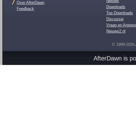
Nieuws
Over AfterDawn
Downloads
Feedback
Top Downloads
Discussie
Vraag en Antwoo
Nieuws2.nl
© 1999-2026
AfterDawn is p