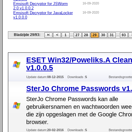
Emsisoft Decryptor for JSWorm
16-09-2020
2.0 v1.0.0.2
Emsisoft Decryptor for JavaLocker
16-09-2020
v1.0.0.0
Bladzijde 29/93:
...
...
1
27
28
29
30
31
93
ESET Win32/Poweliks.A Clean
v1.0.0.5
Update datum:
08-12-2015
Downloads :
5
Bestandsgrootte
SterJo Chrome Passwords v1
SterJo Chrome Passwords kan alle
gebruikersnamen en wachtwoorden wee
die zijn opgeslagen met de Google Chr
browser.
Update datum:
20-02-2016
Downloads :
5
Bestandsgrootte