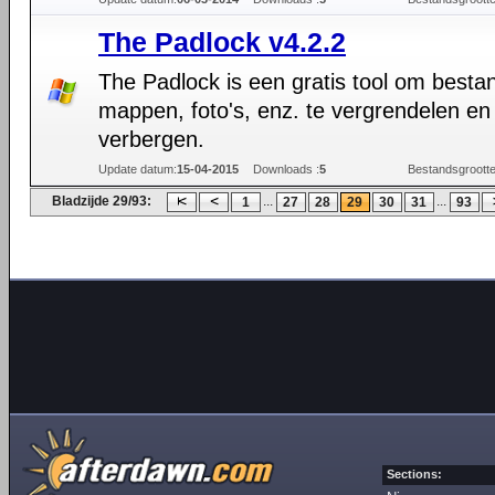
The Padlock v4.2.2
The Padlock is een gratis tool om besta
mappen, foto's, enz. te vergrendelen en
verbergen.
Update datum:
15-04-2015
Downloads :
5
Bestandsgrootte
Bladzijde 29/93:
...
...
1
27
28
29
30
31
93
Sections: