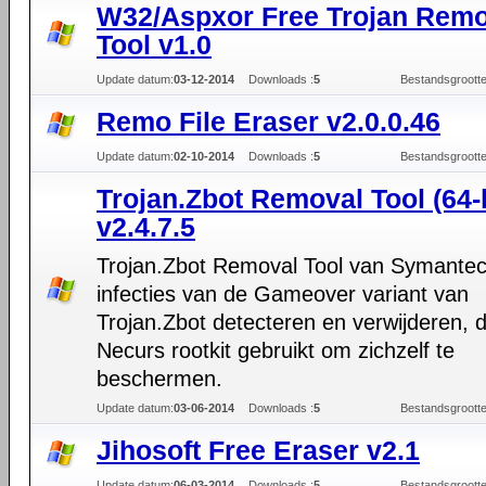
W32/Aspxor Free Trojan Remo
Tool v1.0
Update datum:
03-12-2014
Downloads :
5
Bestandsgrootte
Remo File Eraser v2.0.0.46
Update datum:
02-10-2014
Downloads :
5
Bestandsgrootte
Trojan.Zbot Removal Tool (64-b
v2.4.7.5
Trojan.Zbot Removal Tool van Symante
infecties van de Gameover variant van
Trojan.Zbot detecteren en verwijderen, d
Necurs rootkit gebruikt om zichzelf te
beschermen.
Update datum:
03-06-2014
Downloads :
5
Bestandsgrootte
Jihosoft Free Eraser v2.1
Update datum:
06-03-2014
Downloads :
5
Bestandsgrootte