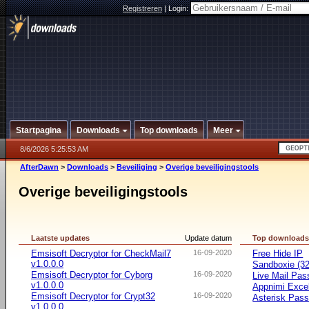
Registreren
|
Login:
Startpagina
Downloads
Top downloads
Meer
8/6/2026 5:25:53 AM
AfterDawn
>
Downloads
>
Beveiliging
>
Overige beveiligingstools
Overige beveiligingstools
Laatste updates
Update datum
Top download
Emsisoft Decryptor for CheckMail7
16-09-2020
Free Hide IP
v1.0.0.0
Sandboxie (32-
Emsisoft Decryptor for Cyborg
16-09-2020
Live Mail Pas
v1.0.0.0
Appnimi Exce
Emsisoft Decryptor for Crypt32
16-09-2020
Asterisk Pas
v1.0.0.0