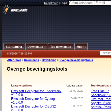
Registreren
|
Login:
Startpagina
Downloads
Top downloads
Meer
8/8/2026 7:58:32 PM
AfterDawn
>
Downloads
>
Beveiliging
>
Overige beveiligingstools
Overige beveiligingstools
Laatste updates
Update datum
Top download
Emsisoft Decryptor for CheckMail7
16-09-2020
Free Hide IP
v1.0.0.0
Sandboxie (32-
Emsisoft Decryptor for Cyborg
16-09-2020
Live Mail Pas
v1.0.0.0
Appnimi Exce
Emsisoft Decryptor for Crypt32
16-09-2020
Asterisk Pas
v1.0.0.0