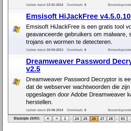
Update datum:
13-01-2014
Downloads :
6
Bestandsgrootte
Emsisoft HiJackFree v4.5.0.10
Emsisoft HiJackFree is een gratis tool v
geavanceerde gebruikers om malware, 
trojans en wormen te detecteren.
Update datum:
10-04-2013
Downloads :
6
Bestandsgrootte
Dreamweaver Password Decry
v2.5
Dreamweaver Password Decryptor is een
dat de webserver wachtwoorden die zijn
opgeslagen door Adobe Dreamweaver k
herstellen.
Update datum:
23-06-2014
Downloads :
6
Bestandsgrootte
Bladzijde 26/93:
...
...
1
24
25
26
27
28
93