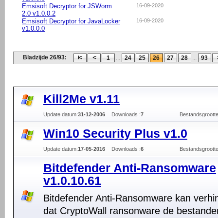
Emsisoft Decryptor for JSWorm
16-09-2020
2.0 v1.0.0.2
Emsisoft Decryptor for JavaLocker
16-09-2020
v1.0.0.0
Bladzijde 26/93:
...
...
1
24
25
26
27
28
93
Kill2Me v1.11
Update datum:
31-12-2006
Downloads :
7
Bestandsgrootte
Win10 Security Plus v1.0
Update datum:
17-05-2016
Downloads :
6
Bestandsgrootte
Bitdefender Anti-Ransomware
v1.0.10.61
Bitdefender Anti-Ransomware kan verhi
dat CryptoWall ransonware de bestande