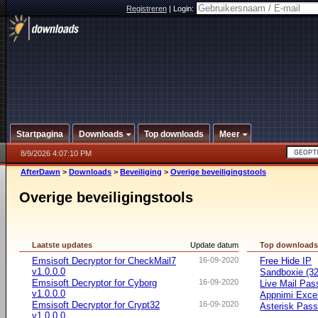
Registreren
|
Login:
Startpagina
Downloads
Top downloads
Meer
8/9/2026 4:07:10 PM
AfterDawn
>
Downloads
>
Beveiliging
>
Overige beveiligingstools
Overige beveiligingstools
Laatste updates
Update datum
Top download
Emsisoft Decryptor for CheckMail7
16-09-2020
Free Hide IP
v1.0.0.0
Sandboxie (32-
Emsisoft Decryptor for Cyborg
16-09-2020
Live Mail Pas
v1.0.0.0
Appnimi Exce
Emsisoft Decryptor for Crypt32
16-09-2020
Asterisk Pas
v1.0.0.0