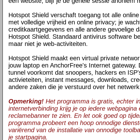
een website, blijf je de gehele sessie anoniem 
Hotspot Shield verschaft toegang tot alle onli
met volledige vrijheid en online privacy; je wac
creditkaartgegevens en alle andere gevoelige da
Hotspot Shield. Standaard antivirus software be
maar niet je web-activiteiten.
Hotspot Shield maakt een virtual private netwo
jouw laptop en AnchorFree's Internet gateway. 
tunnel voorkomt dat snoopers, hackers en ISP's
activieteiten, instant messages, downloads, cre
andere zaken die je verstuurd over het netwerk
Opmerking!
Het programma is gratis, echter in 
internetverbinding krijg je op iedere webpagina
reclamebanner te zien. En let ook goed op tijden
programma probeert een hoop onnodige dienst
variërend van de installatie van onnodige toolba
je startpagina.