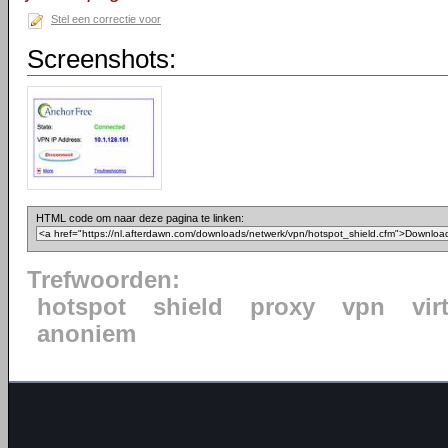
Stel een correctie voor
Screenshots:
HTML code om naar deze pagina te linken:
Trefwoorden:
hotspot
shield
proxy
vpn
vir
anoniem