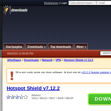
Registreren
|
Login:
Startpagina
Downloads
Top downloads
Meer
8/8/2026 11:59:06 PM
AfterDawn
>
Downloads
>
Netwerk
>
VPN
>
Hotspot Shield v7.12.2
Dit is een oude versie van deze software. Je kunt ook de
v10.2.3 (laatste stabiele v
Hotspot Shield v7.12.2
Adware
DOW
Vista / Win10 / Win7 / Win8 / WinXP