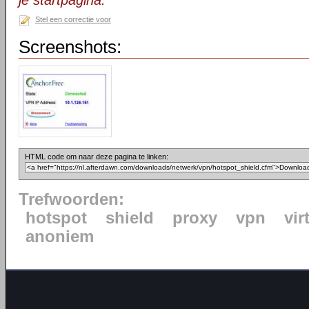
je startpagina.
Stel een correctie voor
Screenshots:
HTML code om naar deze pagina te linken:
Trefwoorden:
hotspot
shield
proxy
vpn
vir
anoniem