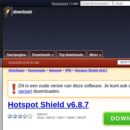
Registreren
|
Login:
Startpagina
Downloads
Top downloads
Meer
8/10/2026 8:50:41 AM
AfterDawn
>
Downloads
>
Netwerk
>
VPN
>
Hotspot Shield v6.8.7
Dit is een oude versie van deze software. Je kunt ook
versie)
downloaden.
Hotspot Shield v6.8.7
Adware
DOW
Vista / Win10 / Win7 / Win8 / WinXP