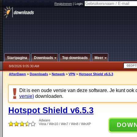
Registreren
|
Login:
Startpagina
Downloads
Top downloads
Meer
8/8/2026 9:05:30 AM
AfterDawn
>
Downloads
>
Netwerk
>
VPN
>
Hotspot Shield v6.5.3
Dit is een oude versie van deze software. Je kunt ook
versie)
downloaden.
Hotspot Shield v6.5.3
Adware
DOW
Vista / Win10 / Win7 / Win8 / WinXP