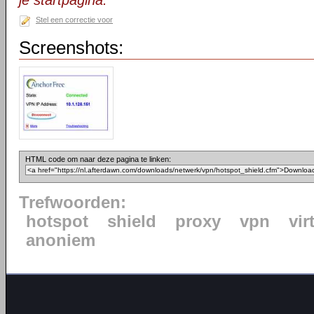
je startpagina.
Stel een correctie voor
Screenshots:
HTML code om naar deze pagina te linken:
Trefwoorden:
hotspot
shield
proxy
vpn
vir
anoniem