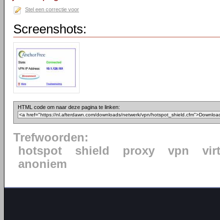
Stel een correctie voor
Screenshots:
HTML code om naar deze pagina te linken:
Trefwoorden:
hotspot
shield
proxy
vpn
vir
anoniem