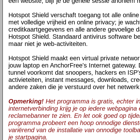
een website, blijf je de gehele sessie anoniem 
Hotspot Shield verschaft toegang tot alle onli
met volledige vrijheid en online privacy; je wac
creditkaartgegevens en alle andere gevoelige da
Hotspot Shield. Standaard antivirus software be
maar niet je web-activiteiten.
Hotspot Shield maakt een virtual private netwo
jouw laptop en AnchorFree's Internet gateway. 
tunnel voorkomt dat snoopers, hackers en ISP's
activieteiten, instant messages, downloads, cre
andere zaken die je verstuurd over het netwerk
Opmerking!
Het programma is gratis, echter in 
internetverbinding krijg je op iedere webpagina
reclamebanner te zien. En let ook goed op tijden
programma probeert een hoop onnodige dienst
variërend van de installatie van onnodige toolba
je startpagina.