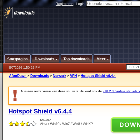
Registreren
|
Login:
Startpagina
Downloads
Top downloads
Meer
8/7/2026 1:50:25 PM
AfterDawn
>
Downloads
>
Netwerk
>
VPN
>
Hotspot Shield v6.4.4
Dit is een oude versie van deze software. Je kunt ook de
v10.2.3 (laatste stabiele v
Hotspot Shield v6.4.4
Adware
DOW
Vista / Win10 / Win7 / Win8 / WinXP