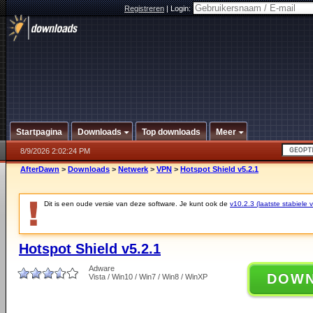
Registreren
|
Login:
Startpagina
Downloads
Top downloads
Meer
8/9/2026 2:02:24 PM
AfterDawn
>
Downloads
>
Netwerk
>
VPN
>
Hotspot Shield v5.2.1
Dit is een oude versie van deze software. Je kunt ook de
v10.2.3 (laatste stabiele v
Hotspot Shield v5.2.1
Adware
DOW
Vista / Win10 / Win7 / Win8 / WinXP