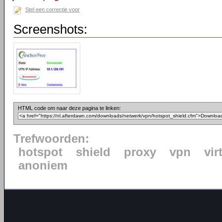
Stel een correctie voor
Screenshots:
HTML code om naar deze pagina te linken:
Trefwoorden:
hotspot
shield
proxy
vpn
vir
anoniem