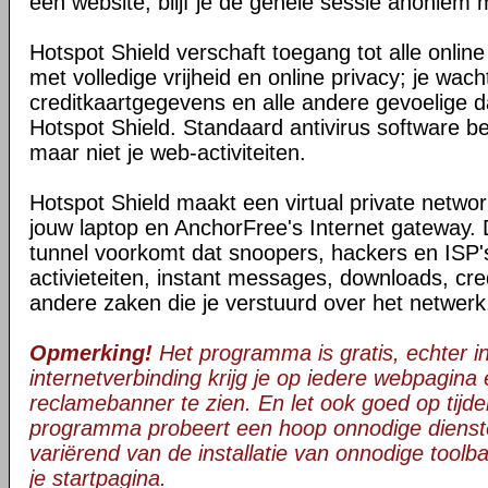
een website, blijf je de gehele sessie anoniem 
Hotspot Shield verschaft toegang tot alle onli
met volledige vrijheid en online privacy; je wac
creditkaartgegevens en alle andere gevoelige da
Hotspot Shield. Standaard antivirus software be
maar niet je web-activiteiten.
Hotspot Shield maakt een virtual private netwo
jouw laptop en AnchorFree's Internet gateway. 
tunnel voorkomt dat snoopers, hackers en ISP's
activieteiten, instant messages, downloads, cre
andere zaken die je verstuurd over het netwerk
Opmerking!
Het programma is gratis, echter in 
internetverbinding krijg je op iedere webpagina
reclamebanner te zien. En let ook goed op tijden
programma probeert een hoop onnodige dienst
variërend van de installatie van onnodige toolba
je startpagina.