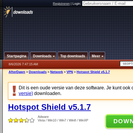
Registreren
|
Login:
Startpagina
Downloads
Top downloads
Meer
8/6/2026 7:47:15 AM
AfterDawn
>
Downloads
>
Netwerk
>
VPN
>
Hotspot Shield v5.1.7
Dit is een oude versie van deze software. Je kunt ook
versie)
downloaden.
Hotspot Shield v5.1.7
Adware
DOW
Vista / Win10 / Win7 / Win8 / WinXP