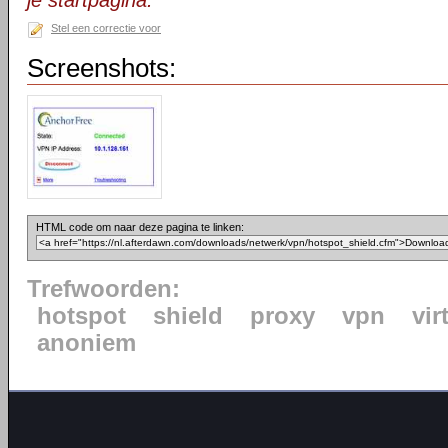
je startpagina.
Stel een correctie voor
Screenshots:
HTML code om naar deze pagina te linken:
Trefwoorden:
hotspot
shield
proxy
vpn
vir
anoniem