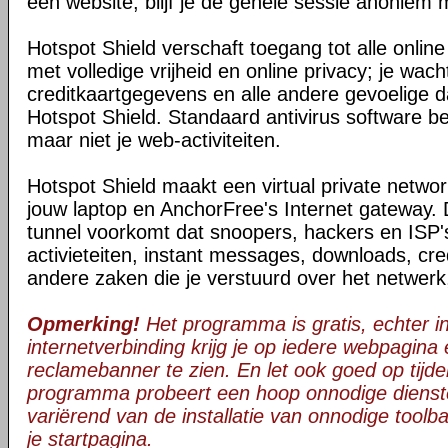
een website, blijf je de gehele sessie anoniem 
Hotspot Shield verschaft toegang tot alle onli
met volledige vrijheid en online privacy; je wac
creditkaartgegevens en alle andere gevoelige da
Hotspot Shield. Standaard antivirus software be
maar niet je web-activiteiten.
Hotspot Shield maakt een virtual private netwo
jouw laptop en AnchorFree's Internet gateway. 
tunnel voorkomt dat snoopers, hackers en ISP's
activieteiten, instant messages, downloads, cre
andere zaken die je verstuurd over het netwerk
Opmerking!
Het programma is gratis, echter in 
internetverbinding krijg je op iedere webpagina
reclamebanner te zien. En let ook goed op tijden
programma probeert een hoop onnodige dienst
variërend van de installatie van onnodige toolba
je startpagina.