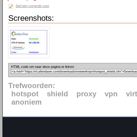
Stel een correctie voor
Screenshots:
HTML code om naar deze pagina te linken:
Trefwoorden:
hotspot
shield
proxy
vpn
vir
anoniem