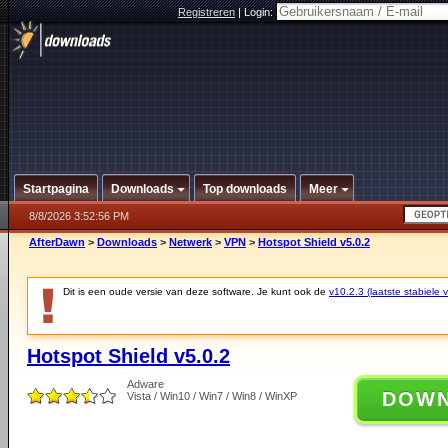
Registreren
|
Login:
Startpagina
Downloads
Top downloads
Meer
8/8/2026 3:52:56 PM
AfterDawn
>
Downloads
>
Netwerk
>
VPN
>
Hotspot Shield v5.0.2
Dit is een oude versie van deze software. Je kunt ook de
v10.2.3 (laatste stabiele v
Hotspot Shield v5.0.2
Adware
DOW
Vista / Win10 / Win7 / Win8 / WinXP