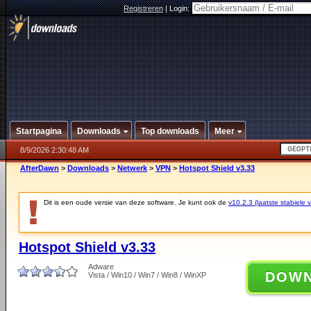
Registreren
|
Login:
Startpagina
Downloads
Top downloads
Meer
8/9/2026 2:30:48 AM
AfterDawn
>
Downloads
>
Netwerk
>
VPN
>
Hotspot Shield v3.33
Dit is een oude versie van deze software. Je kunt ook de
v10.2.3 (laatste stabiele v
Hotspot Shield v3.33
Adware
DOW
Vista / Win10 / Win7 / Win8 / WinXP