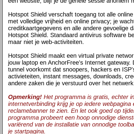
een website, blijf je de gehele sessie anoniem 
Hotspot Shield verschaft toegang tot alle onli
met volledige vrijheid en online privacy; je wac
creditkaartgegevens en alle andere gevoelige da
Hotspot Shield. Standaard antivirus software be
maar niet je web-activiteiten.
Hotspot Shield maakt een virtual private netwo
jouw laptop en AnchorFree's Internet gateway. 
tunnel voorkomt dat snoopers, hackers en ISP's
activieteiten, instant messages, downloads, cre
andere zaken die je verstuurd over het netwerk
Opmerking!
Het programma is gratis, echter in 
internetverbinding krijg je op iedere webpagina
reclamebanner te zien. En let ook goed op tijden
programma probeert een hoop onnodige dienst
variërend van de installatie van onnodige toolba
je startpagina.