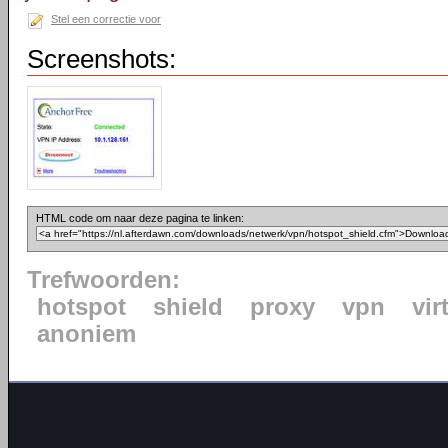
Stel een correctie voor
Screenshots:
HTML code om naar deze pagina te linken:
Trefwoorden:
hotspot
shield
proxy
vpn
vir
anoniem