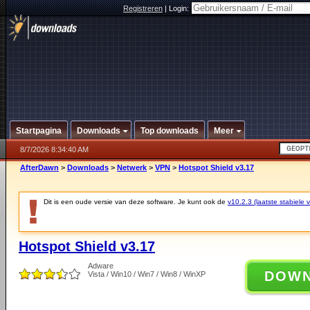
Registreren
|
Login:
Startpagina
Downloads
Top downloads
Meer
8/7/2026 8:34:40 AM
AfterDawn
>
Downloads
>
Netwerk
>
VPN
>
Hotspot Shield v3.17
Dit is een oude versie van deze software. Je kunt ook de
v10.2.3 (laatste stabiele v
Hotspot Shield v3.17
Adware
DOW
Vista / Win10 / Win7 / Win8 / WinXP