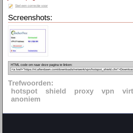
Stel een correctie voor
Screenshots:
HTML code om naar deze pagina te linken:
Trefwoorden:
hotspot
shield
proxy
vpn
vir
anoniem