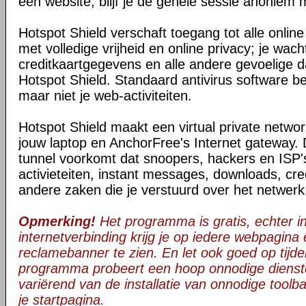
een website, blijf je de gehele sessie anoniem 
Hotspot Shield verschaft toegang tot alle onli
met volledige vrijheid en online privacy; je wac
creditkaartgegevens en alle andere gevoelige da
Hotspot Shield. Standaard antivirus software be
maar niet je web-activiteiten.
Hotspot Shield maakt een virtual private netwo
jouw laptop en AnchorFree's Internet gateway. 
tunnel voorkomt dat snoopers, hackers en ISP's
activieteiten, instant messages, downloads, cre
andere zaken die je verstuurd over het netwerk
Opmerking!
Het programma is gratis, echter in 
internetverbinding krijg je op iedere webpagina
reclamebanner te zien. En let ook goed op tijden
programma probeert een hoop onnodige dienst
variërend van de installatie van onnodige toolba
je startpagina.