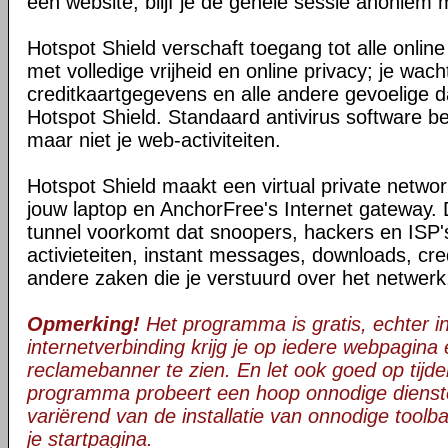
een website, blijf je de gehele sessie anoniem 
Hotspot Shield verschaft toegang tot alle onli
met volledige vrijheid en online privacy; je wac
creditkaartgegevens en alle andere gevoelige da
Hotspot Shield. Standaard antivirus software be
maar niet je web-activiteiten.
Hotspot Shield maakt een virtual private netwo
jouw laptop en AnchorFree's Internet gateway. 
tunnel voorkomt dat snoopers, hackers en ISP's
activieteiten, instant messages, downloads, cre
andere zaken die je verstuurd over het netwerk
Opmerking!
Het programma is gratis, echter in 
internetverbinding krijg je op iedere webpagina
reclamebanner te zien. En let ook goed op tijden
programma probeert een hoop onnodige dienst
variërend van de installatie van onnodige toolba
je startpagina.