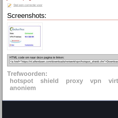
Stel een correctie voor
Screenshots:
HTML code om naar deze pagina te linken:
Trefwoorden:
hotspot
shield
proxy
vpn
vir
anoniem