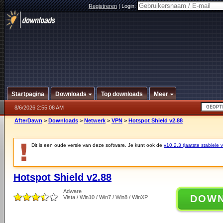
Registreren
|
Login:
Startpagina
Downloads
Top downloads
Meer
8/6/2026 2:55:08 AM
AfterDawn
>
Downloads
>
Netwerk
>
VPN
>
Hotspot Shield v2.88
Dit is een oude versie van deze software. Je kunt ook de
v10.2.3 (laatste stabiele v
Hotspot Shield v2.88
Adware
DOW
Vista / Win10 / Win7 / Win8 / WinXP