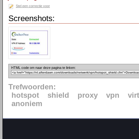
Stel een correctie voor
Screenshots:
HTML code om naar deze pagina te linken:
Trefwoorden:
hotspot
shield
proxy
vpn
vir
anoniem