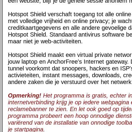
een website, blijf je de gehele sessie anoniem 
Hotspot Shield verschaft toegang tot alle onli
met volledige vrijheid en online privacy; je wac
creditkaartgegevens en alle andere gevoelige da
Hotspot Shield. Standaard antivirus software be
maar niet je web-activiteiten.
Hotspot Shield maakt een virtual private netwo
jouw laptop en AnchorFree's Internet gateway. 
tunnel voorkomt dat snoopers, hackers en ISP's
activieteiten, instant messages, downloads, cre
andere zaken die je verstuurd over het netwerk
Opmerking!
Het programma is gratis, echter in 
internetverbinding krijg je op iedere webpagina
reclamebanner te zien. En let ook goed op tijden
programma probeert een hoop onnodige dienst
variërend van de installatie van onnodige toolba
je startpagina.