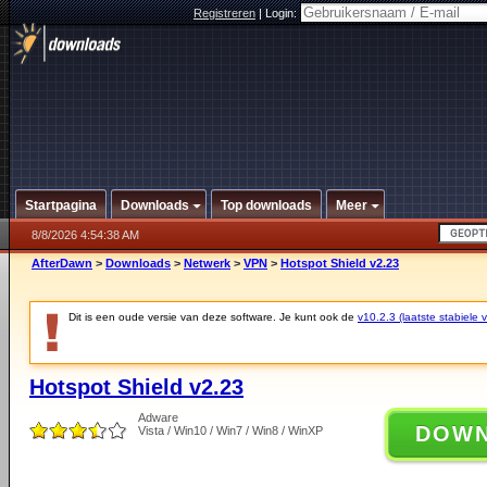
Registreren
|
Login:
Startpagina
Downloads
Top downloads
Meer
8/8/2026 4:54:38 AM
AfterDawn
>
Downloads
>
Netwerk
>
VPN
>
Hotspot Shield v2.23
Dit is een oude versie van deze software. Je kunt ook de
v10.2.3 (laatste stabiele v
Hotspot Shield v2.23
Adware
DOW
Vista / Win10 / Win7 / Win8 / WinXP