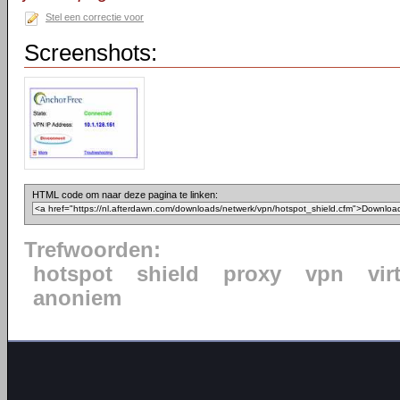
Stel een correctie voor
Screenshots:
HTML code om naar deze pagina te linken:
Trefwoorden:
hotspot
shield
proxy
vpn
vir
anoniem