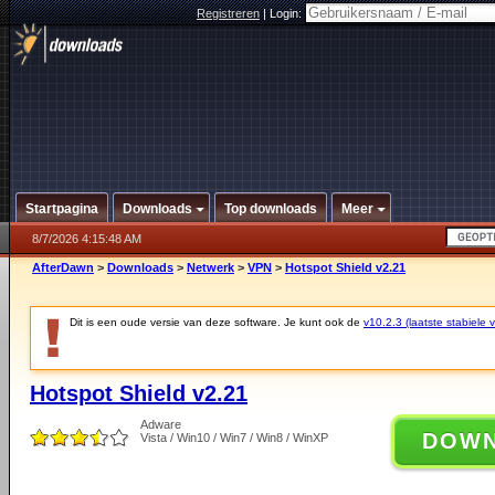
Registreren
|
Login:
Startpagina
Downloads
Top downloads
Meer
8/7/2026 4:15:48 AM
AfterDawn
>
Downloads
>
Netwerk
>
VPN
>
Hotspot Shield v2.21
Dit is een oude versie van deze software. Je kunt ook de
v10.2.3 (laatste stabiele v
Hotspot Shield v2.21
Adware
DOW
Vista / Win10 / Win7 / Win8 / WinXP