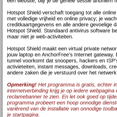
een website, blijf je de gehele sessie anoniem 
Hotspot Shield verschaft toegang tot alle onli
met volledige vrijheid en online privacy; je wac
creditkaartgegevens en alle andere gevoelige da
Hotspot Shield. Standaard antivirus software be
maar niet je web-activiteiten.
Hotspot Shield maakt een virtual private netwo
jouw laptop en AnchorFree's Internet gateway. 
tunnel voorkomt dat snoopers, hackers en ISP's
activieteiten, instant messages, downloads, cre
andere zaken die je verstuurd over het netwerk
Opmerking!
Het programma is gratis, echter in 
internetverbinding krijg je op iedere webpagina
reclamebanner te zien. En let ook goed op tijden
programma probeert een hoop onnodige dienst
variërend van de installatie van onnodige toolba
je startpagina.