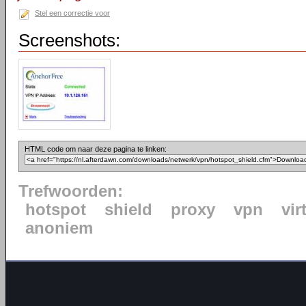
Stel een correctie voor
Screenshots:
HTML code om naar deze pagina te linken:
Trefwoorden:
hotspot
shield
proxy
vpn
vir
anoniem