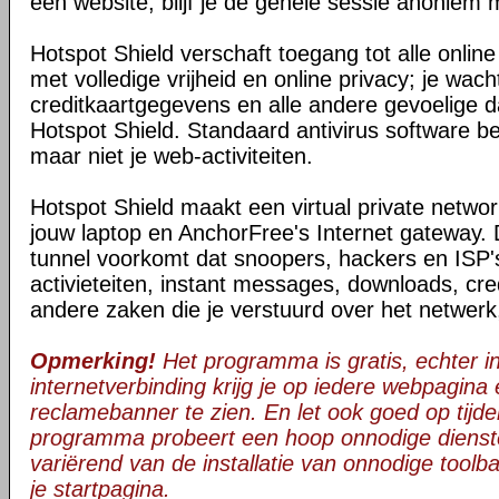
een website, blijf je de gehele sessie anoniem 
Hotspot Shield verschaft toegang tot alle onli
met volledige vrijheid en online privacy; je wac
creditkaartgegevens en alle andere gevoelige da
Hotspot Shield. Standaard antivirus software be
maar niet je web-activiteiten.
Hotspot Shield maakt een virtual private netwo
jouw laptop en AnchorFree's Internet gateway. 
tunnel voorkomt dat snoopers, hackers en ISP's
activieteiten, instant messages, downloads, cre
andere zaken die je verstuurd over het netwerk
Opmerking!
Het programma is gratis, echter in 
internetverbinding krijg je op iedere webpagina
reclamebanner te zien. En let ook goed op tijden
programma probeert een hoop onnodige dienst
variërend van de installatie van onnodige toolba
je startpagina.