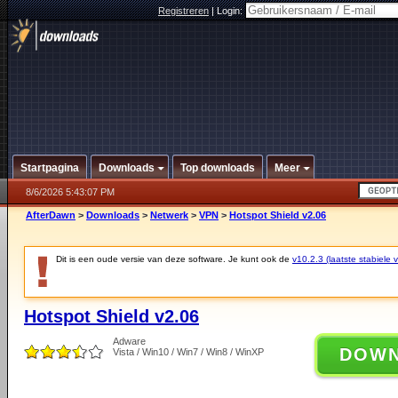
Registreren
|
Login:
Startpagina
Downloads
Top downloads
Meer
8/6/2026 5:43:07 PM
AfterDawn
>
Downloads
>
Netwerk
>
VPN
>
Hotspot Shield v2.06
Dit is een oude versie van deze software. Je kunt ook de
v10.2.3 (laatste stabiele v
Hotspot Shield v2.06
Adware
DOW
Vista / Win10 / Win7 / Win8 / WinXP