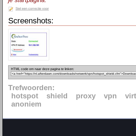
je startpagina.
Stel een correctie voor
Screenshots:
HTML code om naar deze pagina te linken:
Trefwoorden:
hotspot
shield
proxy
vpn
vir
anoniem