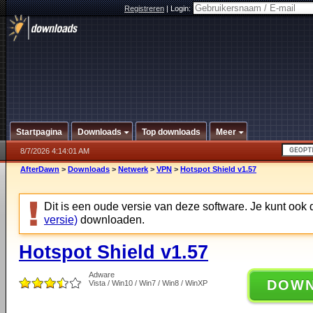
Registreren
|
Login:
Startpagina
Downloads
Top downloads
Meer
8/7/2026 4:14:01 AM
AfterDawn
>
Downloads
>
Netwerk
>
VPN
>
Hotspot Shield v1.57
Dit is een oude versie van deze software. Je kunt ook
versie)
downloaden.
Hotspot Shield v1.57
Adware
DOW
Vista / Win10 / Win7 / Win8 / WinXP