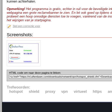
kunnen achterhalen.
Opmerking!
Het programma is gratis, echter in ruil voor de beveiligde int
webpagina een grote reclamebanner te zien. En let ook goed op tijdens d
probeert een hoop onnodige diensten toe te voegen, variërend van de inst
het wijzigen van je startpagina.
Stel een correctie voor
Screenshots:
HTML code om naar deze pagina te linken:
Trefwoorden:
hotspot
shield
proxy
vpn
virtueel
https
a