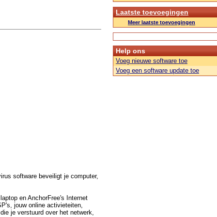
Laatste toevoegingen
Meer laatste toevoegingen
Help ons
Voeg nieuwe software toe
Voeg een software update toe
irus software beveiligt je computer,
laptop en AnchorFree's Internet
's, jouw online activieteiten,
ie je verstuurd over het netwerk,