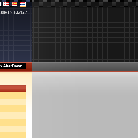
ssie
|
Nieuws2.nl