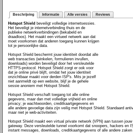
Beschrijving
Informatie
Alle versies
Reviews
Hotspot Shield
beveiligt volledige internetsessies.
Het beveiligt je internetverbinding thuis en de
publieke netwerkverbindingen (bekabeld en
draadloos). Het maakt een virtueel netwerk aan dat
moet voorkomen dat anderen toegang kunnen krijgen
tot je persoonlijke data.
Hotspot Shield beschermt jouw identiteit doordat alle
web transacties (winkelen, formulieren invullen,
downloads) worden beveiligd door het versleutelde
HTTPS-protocol. Hotspot Shield zorgt er ook voor
dat je online privé blijft, omdat het jouw identiteit
onzichtbaar maakt voor derden ISP's. Mits je jezelf
niet aanmeldt op een website, blijf je de gehele
sessie anoniem met Hotspot Shield.
Hotspot Shield verschaft toegang tot alle online
gegevens, maar dan met volledige vrijheid en online
privacy; je wachtwoorden, creditkaartgegevens en
alle andere gevoelige data zijn veilig met Hotspot Shield. Standaard antiv
maar niet je web-activiteiten.
Hotspot Shield maakt een virtual private network (VPN) aan tussen jouw 
gateway. Deze versleutelde tunnel voorkomt dat snoopers, hackers en ISP
instant messages, downloads, creditkaartgegevens of alle andere zaken d