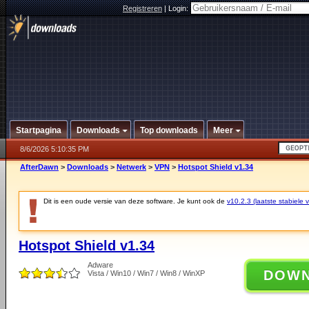
Registreren
|
Login:
Startpagina
Downloads
Top downloads
Meer
8/6/2026 5:10:35 PM
AfterDawn
>
Downloads
>
Netwerk
>
VPN
>
Hotspot Shield v1.34
Dit is een oude versie van deze software. Je kunt ook de
v10.2.3 (laatste stabiele v
Hotspot Shield v1.34
Adware
DOW
Vista / Win10 / Win7 / Win8 / WinXP