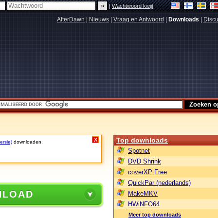
|
Wachtwoord kwijt
AfterDawn
|
Nieuws
|
Vraag en Antwoord
|
Downloads
|
Discu
Top downloads
X
ersie)
downloaden.
Spotnet
DVD Shrink
coverXP Free
QuickPar (nederlands)
NLOAD
MakeMKV
HWiNFO64
Meer top downloads