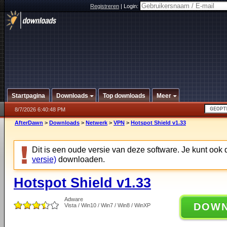
Registreren
|
Login:
Startpagina
Downloads
Top downloads
Meer
8/7/2026 6:40:48 PM
AfterDawn
>
Downloads
>
Netwerk
>
VPN
>
Hotspot Shield v1.33
Dit is een oude versie van deze software. Je kunt ook
versie)
downloaden.
Hotspot Shield v1.33
Adware
DOW
Vista / Win10 / Win7 / Win8 / WinXP