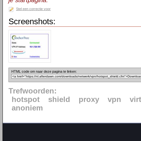
je startpagina.
Stel een correctie voor
Screenshots:
HTML code om naar deze pagina te linken:
Trefwoorden:
hotspot
shield
proxy
vpn
vir
anoniem