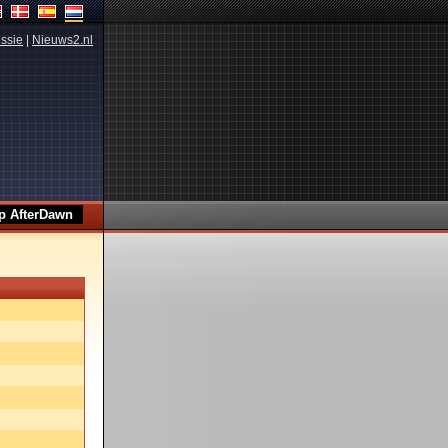
ssie
|
Nieuws2.nl