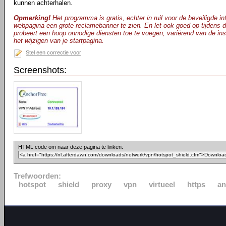
kunnen achterhalen.
Opmerking!
Het programma is gratis, echter in ruil voor de beveiligde int
webpagina een grote reclamebanner te zien. En let ook goed op tijdens d
probeert een hoop onnodige diensten toe te voegen, variërend van de inst
het wijzigen van je startpagina.
Stel een correctie voor
Screenshots:
HTML code om naar deze pagina te linken:
Trefwoorden:
hotspot
shield
proxy
vpn
virtueel
https
a