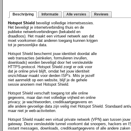
Beschrijving
Informatie
Alle versies
Reviews
Hotspot Shield
beveiligt volledige internetsessies.
Het beveiligt je internetverbinding thuis en de
publieke netwerkverbindingen (bekabeld en
draadloos). Het maakt een virtueel netwerk aan dat
moet voorkomen dat anderen toegang kunnen krijgen
tot je persoonlijke data.
Hotspot Shield beschermt jouw identiteit doordat alle
web transacties (winkelen, formulieren invullen,
downloads) worden beveiligd door het versleutelde
HTTPS-protocol. Hotspot Shield zorgt er ook voor
dat je online privé blijft, omdat het jouw identiteit
onzichtbaar maakt voor derden ISP's. Mits je jezelf
niet aanmeldt op een website, blijf je de gehele
sessie anoniem met Hotspot Shield.
Hotspot Shield verschaft toegang tot alle online
gegevens, maar dan met volledige vrijheid en online
privacy; je wachtwoorden, creditkaartgegevens en
alle andere gevoelige data zijn veilig met Hotspot Shield. Standaard antiv
maar niet je web-activiteiten.
Hotspot Shield maakt een virtual private network (VPN) aan tussen jouw 
gateway. Deze versleutelde tunnel voorkomt dat snoopers, hackers en ISP
instant messages, downloads, creditkaartgegevens of alle andere zaken d