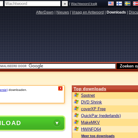
|
Wachtwoord kwijt
AfterDawn
|
Nieuws
|
Vraag en Antwoord
|
Downloads
|
Discu
Top downloads
X
ersie)
downloaden.
Spotnet
DVD Shrink
coverXP Free
QuickPar (nederlands)
NLOAD
MakeMKV
HWiNFO64
Meer top downloads