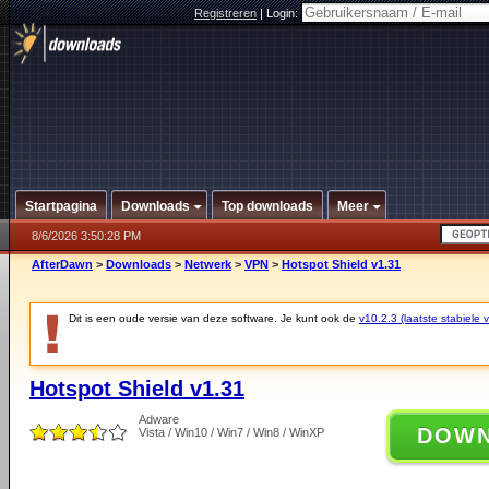
Registreren
|
Login:
Startpagina
Downloads
Top downloads
Meer
8/6/2026 3:50:28 PM
AfterDawn
>
Downloads
>
Netwerk
>
VPN
>
Hotspot Shield v1.31
Dit is een oude versie van deze software. Je kunt ook de
v10.2.3 (laatste stabiele v
Hotspot Shield v1.31
Adware
DOW
Vista / Win10 / Win7 / Win8 / WinXP