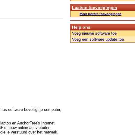
Laatste toevoegingen
Meer laatste toevoegingen
Help ons
Voeg nieuwe software toe
Voeg een software update toe
irus software beveiligt je computer,
laptop en AnchorFree's Internet
's, jouw online activieteiten,
ie je verstuurd over het netwerk,