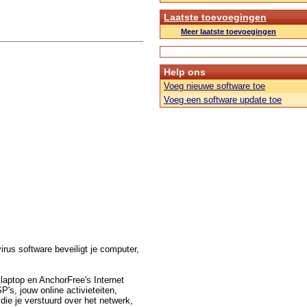
Laatste toevoegingen
Meer laatste toevoegingen
Help ons
Voeg nieuwe software toe
Voeg een software update toe
irus software beveiligt je computer,
laptop en AnchorFree's Internet
's, jouw online activieteiten,
ie je verstuurd over het netwerk,