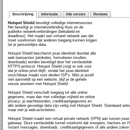
Beschrijving
Informatie
Alle versies
Reviews
Hotspot Shield
beveiligt volledige internetsessies.
Het beveiligt je internetverbinding thuis en de
publieke netwerkverbindingen (bekabeld en
draadloos). Het maakt een virtueel netwerk aan dat
moet voorkomen dat anderen toegang kunnen krijgen
tot je persoonlijke data.
Hotspot Shield beschermt jouw identiteit doordat alle
web transacties (winkelen, formulieren invullen,
downloads) worden beveiligd door het versleutelde
HTTPS-protocol. Hotspot Shield zorgt er ook voor
dat je online privé blijft, omdat het jouw identiteit
onzichtbaar maakt voor derden ISP's. Mits je jezelf
niet aanmeldt op een website, blijf je de gehele
sessie anoniem met Hotspot Shield.
Hotspot Shield verschaft toegang tot alle online
gegevens, maar dan met volledige vrijheid en online
privacy; je wachtwoorden, creditkaartgegevens en
alle andere gevoelige data zijn veilig met Hotspot Shield. Standaard antiv
maar niet je web-activiteiten.
Hotspot Shield maakt een virtual private network (VPN) aan tussen jouw 
gateway. Deze versleutelde tunnel voorkomt dat snoopers, hackers en ISP
instant messages, downloads, creditkaartgegevens of alle andere zaken d