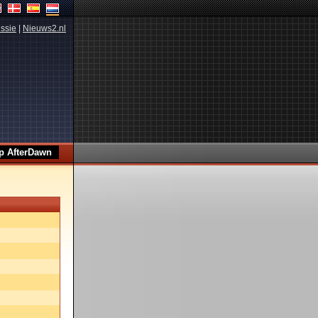
ssie
|
Nieuws2.nl