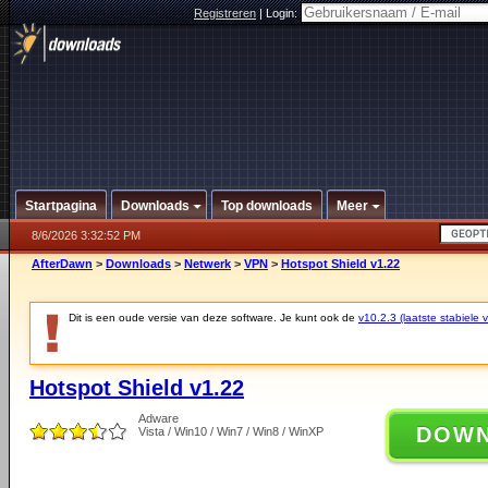
Registreren
|
Login:
Startpagina
Downloads
Top downloads
Meer
8/6/2026 3:32:52 PM
AfterDawn
>
Downloads
>
Netwerk
>
VPN
>
Hotspot Shield v1.22
Dit is een oude versie van deze software. Je kunt ook de
v10.2.3 (laatste stabiele v
Hotspot Shield v1.22
Adware
DOW
Vista / Win10 / Win7 / Win8 / WinXP