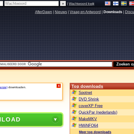
|
Wachtwoord kwijt
AfterDawn
|
Nieuws
|
Vraag en Antwoord
|
Downloads
|
Discu
Top downloads
X
ersie)
downloaden.
Spotnet
DVD Shrink
coverXP Free
QuickPar (nederlands)
NLOAD
MakeMKV
HWiNFO64
Meer top downloads