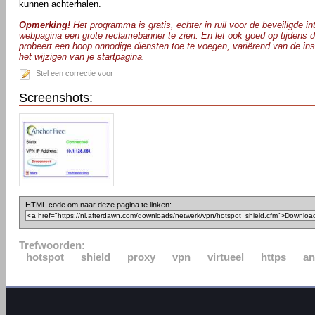
kunnen achterhalen.
Opmerking!
Het programma is gratis, echter in ruil voor de beveiligde int
webpagina een grote reclamebanner te zien. En let ook goed op tijdens d
probeert een hoop onnodige diensten toe te voegen, variërend van de inst
het wijzigen van je startpagina.
Stel een correctie voor
Screenshots:
HTML code om naar deze pagina te linken:
Trefwoorden:
hotspot
shield
proxy
vpn
virtueel
https
a