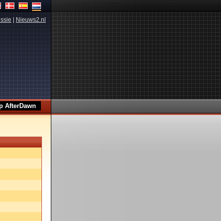
ssie
|
Nieuws2.nl