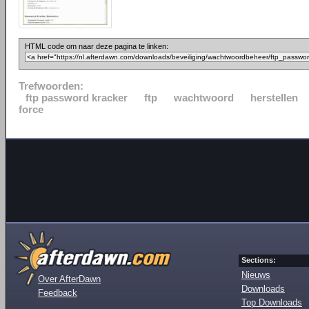
HTML code om naar deze pagina te linken:
Trefwoorden:
ftp password kracker
ftp
wachtwoord
herstellen
force
Sections:
Nieuws
Over AfterDawn
Downloads
Feedback
Top Downloads