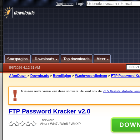
Registreren
|
Login:
Startpagina
Downloads
Top downloads
Meer
8/8/2026 4:12:31 AM
AfterDawn
>
Downloads
>
Beveiliging
>
Wachtwoordbeheer
>
FTP Password Kra
Dit is een oude versie van deze software. Je kunt ook de
v2.5 (laatste stabiele vers
FTP Password Kracker v2.0
Freeware
DOW
Vista / Win7 / Win8 / WinXP