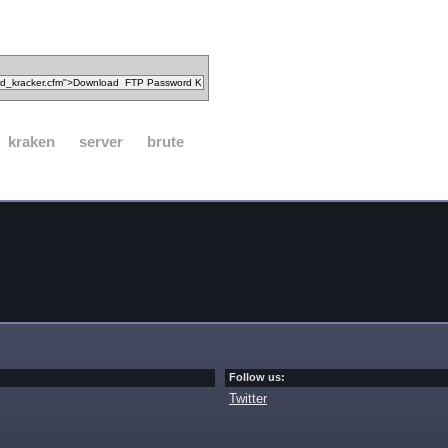
kraken
server
brute
Follow us:
Twitter