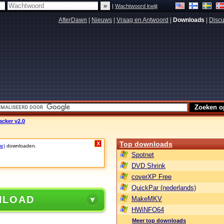
|
Wachtwoord kwijt
AfterDawn
|
Nieuws
|
Vraag en Antwoord
|
Downloads
|
Discu
cker v2.0
Top downloads
X
ie)
downloaden.
Spotnet
DVD Shrink
coverXP Free
QuickPar (nederlands)
NLOAD
MakeMKV
HWiNFO64
Meer top downloads