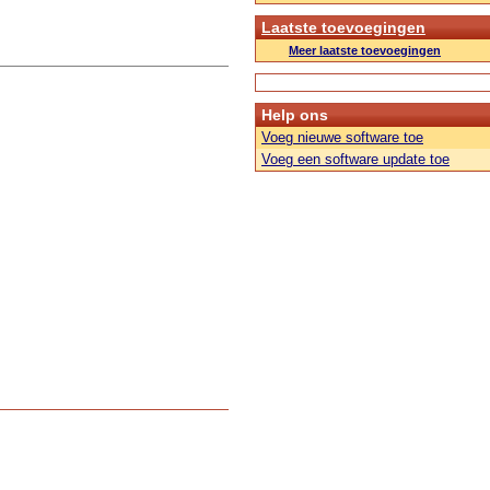
Laatste toevoegingen
Meer laatste toevoegingen
Help ons
Voeg nieuwe software toe
Voeg een software update toe