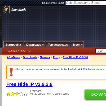
Registreren
|
Login:
Startpagina
Downloads
Top downloads
Meer
8/7/2026 7:06:56 PM
AfterDawn
>
Downloads
>
Netwerk
>
Proxy
>
Free Hide IP v3.9.3.8
Dit is een oude versie van deze software. Je kunt ook de
v4.2.0.6 (laatste stabiele 
Free Hide IP v3.9.3.8
Freeware
DOW
Vista / Win10 / Win7 / Win8 / WinXP