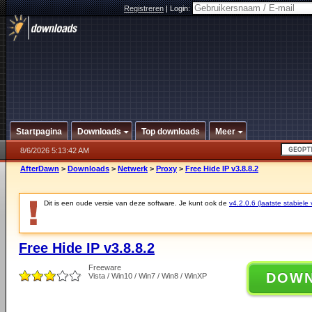
Registreren
|
Login:
Startpagina
Downloads
Top downloads
Meer
8/6/2026 5:13:42 AM
AfterDawn
>
Downloads
>
Netwerk
>
Proxy
>
Free Hide IP v3.8.8.2
Dit is een oude versie van deze software. Je kunt ook de
v4.2.0.6 (laatste stabiele 
Free Hide IP v3.8.8.2
Freeware
DOW
Vista / Win10 / Win7 / Win8 / WinXP